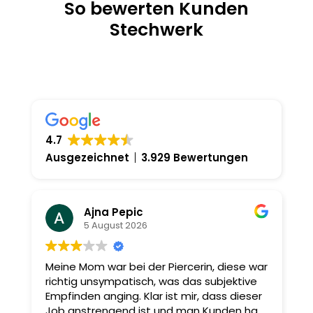
So bewerten Kunden
Stechwerk
4.7
Ausgezeichnet
3.929 Bewertungen
Ajna Pepic
5 August 2026
Meine Mom war bei der Piercerin, diese war
I
richtig unsympatisch, was das subjektive
A
Empfinden anging. Klar ist mir, dass dieser
u
Job anstrengend ist und man Kunden hat,
S