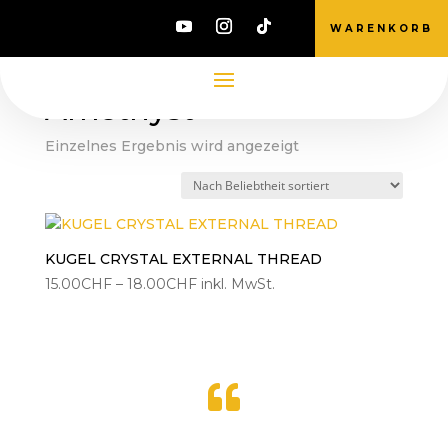
WARENKORB
Start
/ Product Crystal Farbe: / Amethyst
Amethyst
Einzelnes Ergebnis wird angezeigt
KUGEL CRYSTAL EXTERNAL THREAD
Preisspanne:
15.00
CHF
–
18.00
CHF
inkl. MwSt.
15.00CHF
bis
18.00CHF
