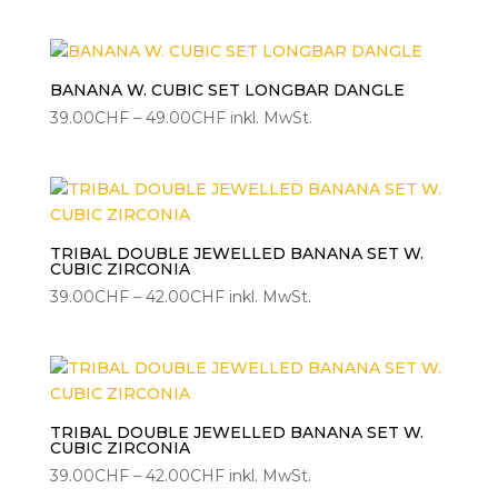
39.00CHF
bis
49.00CHF
BANANA W. CUBIC SET LONGBAR DANGLE
Preisspanne:
39.00
CHF
–
49.00
CHF
inkl. MwSt.
39.00CHF
bis
49.00CHF
TRIBAL DOUBLE JEWELLED BANANA SET W.
CUBIC ZIRCONIA
Preisspanne:
39.00
CHF
–
42.00
CHF
inkl. MwSt.
39.00CHF
bis
42.00CHF
TRIBAL DOUBLE JEWELLED BANANA SET W.
CUBIC ZIRCONIA
Preisspanne:
39.00
CHF
–
42.00
CHF
inkl. MwSt.