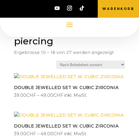
WARENKORB
Start
/
Produkte verschlagwortet mit
„piercing“
/ Seite 2
piercing
Nach
Ergebnisse 10 – 18 von 27 werden angezeigt
Beliebtheit
sortiert
DOUBLE JEWELLED SET W. CUBIC ZIRCONIA
Preisspanne:
39.00
CHF
–
49.00
CHF
inkl. MwSt.
39.00CHF
bis
49.00CHF
DOUBLE JEWELLED SET W. CUBIC ZIRCONIA
Preisspanne:
39.00
CHF
–
49.00
CHF
inkl. MwSt.