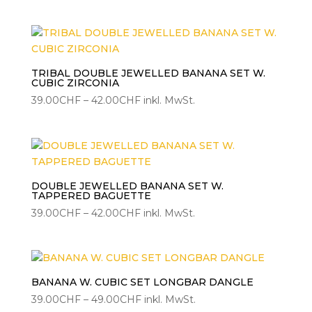
39.00CHF
bis
49.00CHF
TRIBAL DOUBLE JEWELLED BANANA SET W.
CUBIC ZIRCONIA
Preisspanne:
39.00
CHF
–
42.00
CHF
inkl. MwSt.
39.00CHF
bis
42.00CHF
DOUBLE JEWELLED BANANA SET W.
TAPPERED BAGUETTE
Preisspanne:
39.00
CHF
–
42.00
CHF
inkl. MwSt.
39.00CHF
bis
42.00CHF
BANANA W. CUBIC SET LONGBAR DANGLE
Preisspanne:
39.00
CHF
–
49.00
CHF
inkl. MwSt.