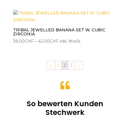
39.00CHF
bis
42.00CHF
TRIBAL JEWELLED BANANA SET W. CUBIC
ZIRCONIA
Preisspanne:
39.00
CHF
–
42.00
CHF
inkl. MwSt.
39.00CHF
bis
42.00CHF
←
1
2
3
→

So bewerten Kunden
Stechwerk