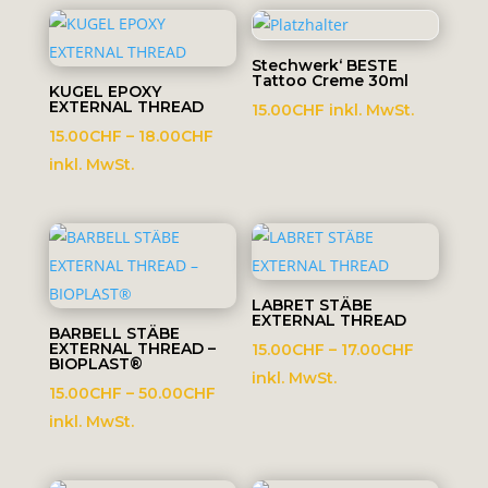
18.00CH
Stechwerk‘ BESTE
Tattoo Creme 30ml
KUGEL EPOXY
EXTERNAL THREAD
15.00
CHF
inkl. MwSt.
Preisspanne:
15.00
CHF
–
18.00
CHF
15.00CHF
inkl. MwSt.
bis
18.00CHF
LABRET STÄBE
EXTERNAL THREAD
BARBELL STÄBE
EXTERNAL THREAD –
Preisspa
15.00
CHF
–
17.00
CHF
BIOPLAST®
15.00CHF
inkl. MwSt.
Preisspanne:
15.00
CHF
–
50.00
CHF
bis
15.00CHF
inkl. MwSt.
17.00CHF
bis
50.00CHF