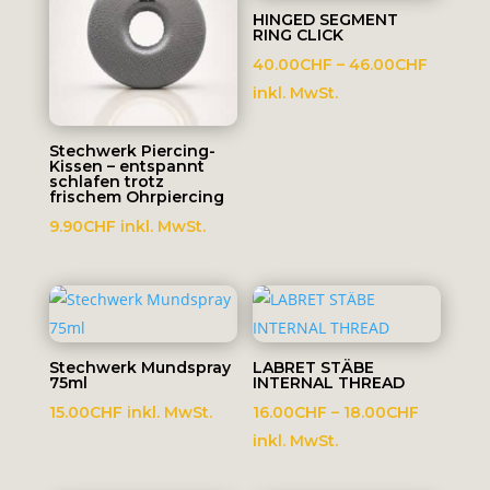
HINGED SEGMENT
RING CLICK
Preissp
40.00
CHF
–
46.00
CHF
40.00C
inkl. MwSt.
bis
46.00C
Stechwerk Piercing-
Kissen – entspannt
schlafen trotz
frischem Ohrpiercing
9.90
CHF
inkl. MwSt.
Stechwerk Mundspray
LABRET STÄBE
75ml
INTERNAL THREAD
Preisspa
15.00
CHF
inkl. MwSt.
16.00
CHF
–
18.00
CHF
16.00CH
inkl. MwSt.
bis