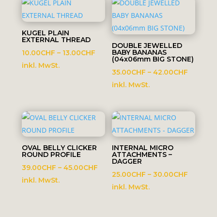
KUGEL PLAIN
EXTERNAL THREAD
DOUBLE JEWELLED
Preisspanne:
BABY BANANAS
10.00
CHF
–
13.00
CHF
(04x06mm BIG STONE)
10.00CHF
inkl. MwSt.
Preissp
35.00
CHF
–
42.00
CHF
bis
35.00C
inkl. MwSt.
13.00CHF
bis
42.00C
OVAL BELLY CLICKER
INTERNAL MICRO
ROUND PROFILE
ATTACHMENTS –
DAGGER
Preisspanne:
39.00
CHF
–
45.00
CHF
Preissp
25.00
CHF
–
30.00
CHF
39.00CHF
inkl. MwSt.
25.00C
inkl. MwSt.
bis
bis
45.00CHF
30.00C