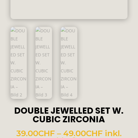
DOUBLE JEWELLED SET W.
CUBIC ZIRCONIA
Preisspa
39.00
CHF
–
49.00
CHF
inkl.