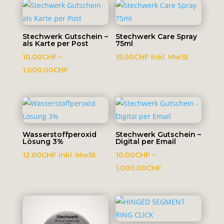
Stechwerk Gutschein –
Stechwerk Care Spray
als Karte per Post
75ml
10.00
CHF
–
15.00
CHF
inkl. MwSt.
Preisspanne:
1,000.00
CHF
10.00CHF
bis
1,000.00CHF
Wasserstoffperoxid
Stechwerk Gutschein –
Lösung 3%
Digital per Email
12.00
CHF
inkl. MwSt.
10.00
CHF
–
Preisspanne:
1,000.00
CHF
10.00CHF
bis
1,000.00CHF