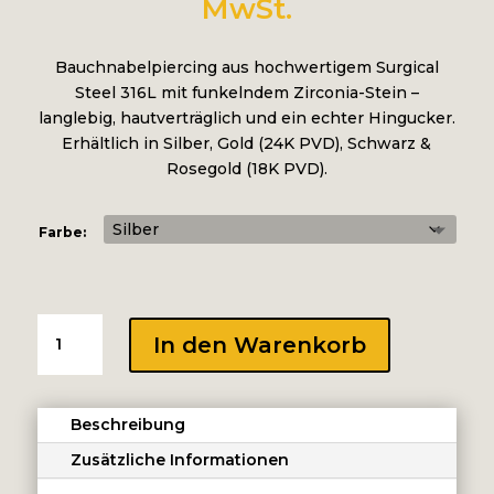
39.00CH
MwSt.
bis
49.00CH
Bauchnabelpiercing aus hochwertigem Surgical
Steel 316L mit funkelndem Zirconia-Stein –
langlebig, hautverträglich und ein echter Hingucker.
Erhältlich in Silber, Gold (24K PVD), Schwarz &
Rosegold (18K PVD).
Farbe:
DOUBLE
In den Warenkorb
JEWELLED
SET
W.
Beschreibung
CUBIC
ZIRCONIA
Zusätzliche Informationen
Menge