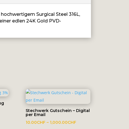
s hochwertigem Surgical Steel 316L,
t einer edlen 24K Gold PVD-
ng
Stechwerk Gutschein – Digital
per Email
Preisspanne:
10.00
CHF
–
1,000.00
CHF