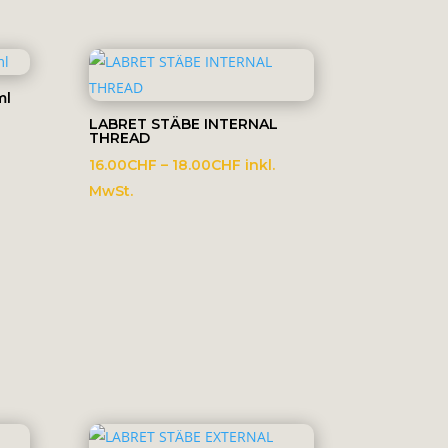
10.00CHF
bis
1,000.00CHF
ml
LABRET STÄBE INTERNAL
THREAD
Preisspanne:
16.00
CHF
–
18.00
CHF
inkl.
16.00CHF
MwSt.
bis
18.00CHF