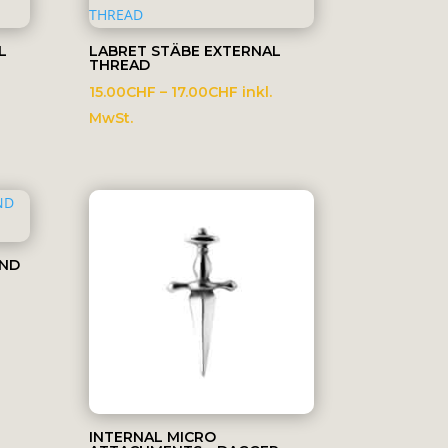
L
LABRET STÄBE EXTERNAL
THREAD
spanne:
Preisspanne:
15.00
CHF
–
17.00
CHF
inkl.
CHF
15.00CHF
MwSt.
bis
0CHF
17.00CHF
UND
sspanne:
0CHF
0CHF
INTERNAL MICRO