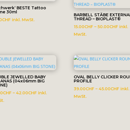
chwerk‘ BESTE Tattoo
me 30ml
BARBELL STÄBE EXTERNA
THREAD – BIOPLAST®
0
CHF
inkl. MwSt.
Preis
15.00
CHF
–
50.00
CHF
inkl.
15.00
MwSt.
bis
50.0
BLE JEWELLED BABY
OVAL BELLY CLICKER RO
ANAS (04x06mm BIG
PROFILE
NE)
Prei
39.00
CHF
–
45.00
CHF
inkl.
Preisspanne:
00
CHF
–
42.00
CHF
inkl.
39.0
MwSt.
35.00CHF
t.
bis
bis
45.0
42.00CHF