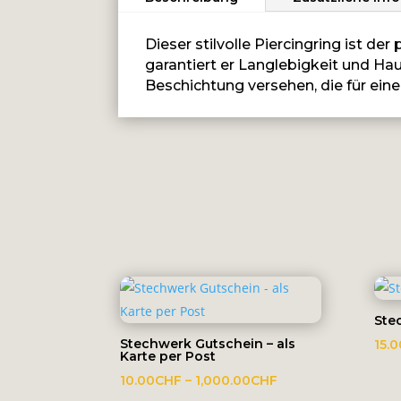
Menge
Dieser stilvolle Piercingring ist d
garantiert er Langlebigkeit und Hau
Beschichtung versehen, die für eine
Ste
Stechwerk Gutschein – als
15.0
Karte per Post
Preisspanne:
10.00
CHF
–
1,000.00
CHF