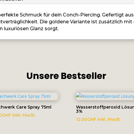
er perfekte Schmuck für dein Conch-Piercing. Gefertigt au
tverträglichkeit. Die goldene Variante ist zusätzlich mi
n luxuriösen Glanz sorgt.
Unsere Bestseller
chwerk Care Spray 75ml
Wasserstoffperoxid Lösu
3%
0
CHF
inkl. MwSt.
12.00
CHF
inkl. MwSt.