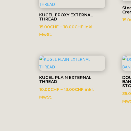
Ste
Cre
KUGEL EPOXY EXTERNAL
THREAD
15.0
Preisspanne:
15.00
CHF
–
18.00
CHF
inkl.
15.00CHF
MwSt.
bis
18.00CHF
KUGEL PLAIN EXTERNAL
DOU
THREAD
BAN
STO
Preisspanne:
10.00
CHF
–
13.00
CHF
inkl.
35.
10.00CHF
MwSt.
MwS
bis
13.00CHF