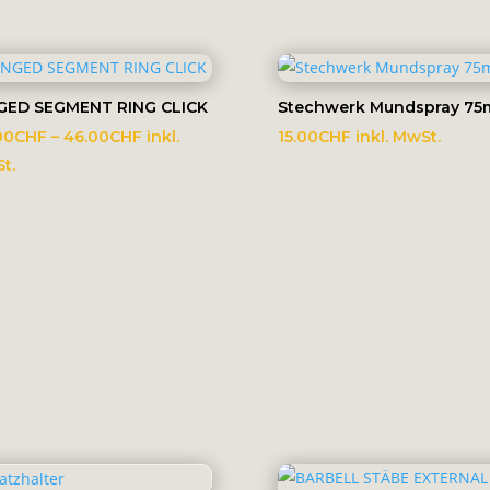
GED SEGMENT RING CLICK
Stechwerk Mundspray 75
Preisspanne:
00
CHF
–
46.00
CHF
inkl.
15.00
CHF
inkl. MwSt.
40.00CHF
t.
bis
46.00CHF