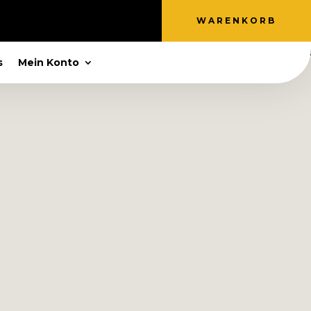
WARENKORB
s
Mein Konto