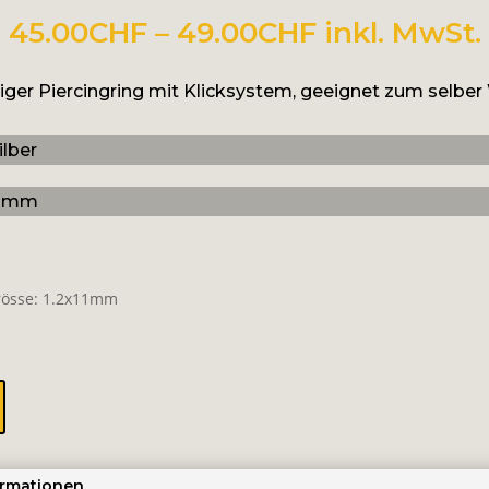
Preisspanne
45.00
CHF
–
49.00
CHF
inkl. MwSt.
45.00CHF
bis
ger Piercingring mit Klicksystem, geeignet zum selber
49.00CHF
 Grösse: 1.2x11mm
ormationen