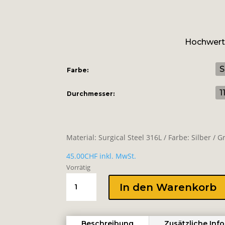
Hochwerti
Farbe:
Durchmesser:
Material: Surgical Steel 316L / Farbe: Silber /
45.00
CHF
inkl. MwSt.
Vorrätig
HINGED
In den Warenkorb
CONCH
RING
-
Beschreibung
Zusätzliche Inf
CROSS