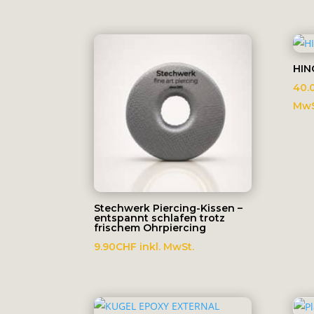
10.00CHF
bis
1,000.00CHF
HIN
40.
MwS
Stechwerk Piercing-Kissen –
entspannt schlafen trotz
frischem Ohrpiercing
9.90
CHF
inkl. MwSt.