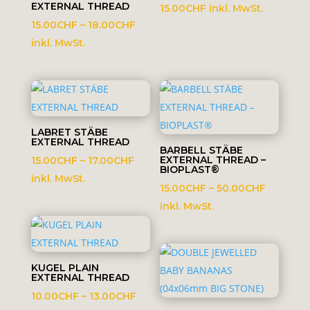
EXTERNAL THREAD
15.00
CHF
inkl. MwSt.
Preisspanne:
15.00
CHF
–
18.00
CHF
15.00CHF
inkl. MwSt.
bis
18.00CHF
LABRET STÄBE
EXTERNAL THREAD
BARBELL STÄBE
Preisspanne:
EXTERNAL THREAD –
15.00
CHF
–
17.00
CHF
BIOPLAST®
15.00CHF
inkl. MwSt.
Preisspa
15.00
CHF
–
50.00
CHF
bis
15.00CH
inkl. MwSt.
17.00CHF
bis
50.00CH
KUGEL PLAIN
EXTERNAL THREAD
Preisspanne:
10.00
CHF
–
13.00
CHF