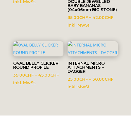
10.00CHF
DOUBLE JEWELLED
inkl. MwSt.
BABY BANANAS
bis
(04x06mm BIG STONE)
13.00CHF
Preissp
35.00
CHF
–
42.00
CHF
35.00C
inkl. MwSt.
bis
42.00C
OVAL BELLY CLICKER
INTERNAL MICRO
ROUND PROFILE
ATTACHMENTS –
DAGGER
Preisspanne:
39.00
CHF
–
45.00
CHF
Preissp
25.00
CHF
–
30.00
CHF
39.00CHF
inkl. MwSt.
25.00C
inkl. MwSt.
bis
bis
45.00CHF
30.00C