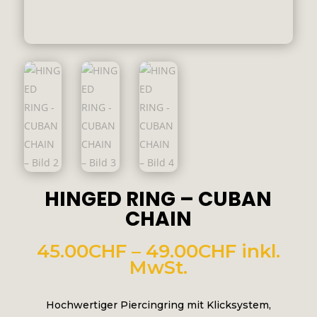
HINGED RING – CUBAN
CHAIN
Preissp
45.00
CHF
–
49.00
CHF
inkl.
45.00CH
MwSt.
bis
49.00CH
Hochwertiger Piercingring mit Klicksystem,