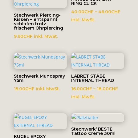
RING CLICK
Preissp
40.00
CHF
–
46.00
CHF
Stechwerk Piercing-
Kissen – entspannt
40.00C
inkl. MwSt.
schlafen trotz
bis
frischem Ohrpiercing
46.00C
9.90
CHF
inkl. MwSt.
Stechwerk Mundspray
LABRET STÄBE
75ml
INTERNAL THREAD
Preisspa
15.00
CHF
inkl. MwSt.
16.00
CHF
–
18.00
CHF
16.00CH
inkl. MwSt.
bis
18.00CH
Stechwerk‘ BESTE
Tattoo Creme 30ml
KUGEL EPOXY