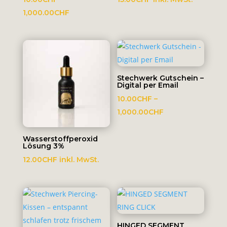
Preisspanne:
1,000.00
CHF
10.00CHF
bis
1,000.00CHF
Stechwerk Gutschein –
Digital per Email
10.00
CHF
–
Preisspanne:
1,000.00
CHF
10.00CHF
bis
Wasserstoffperoxid
Lösung 3%
1,000.00CHF
12.00
CHF
inkl. MwSt.
HINGED SEGMENT