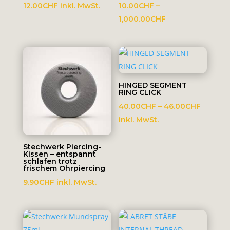
12.00
CHF
inkl. MwSt.
10.00
CHF
–
Preisspanne:
1,000.00
CHF
10.00CHF
bis
1,000.00CHF
HINGED SEGMENT
RING CLICK
Preissp
40.00
CHF
–
46.00
CHF
40.00C
inkl. MwSt.
bis
46.00C
Stechwerk Piercing-
Kissen – entspannt
schlafen trotz
frischem Ohrpiercing
9.90
CHF
inkl. MwSt.