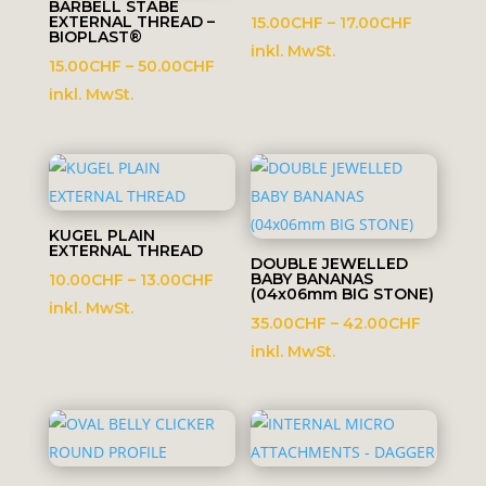
BARBELL STÄBE
EXTERNAL THREAD –
Preisspa
15.00
CHF
–
17.00
CHF
BIOPLAST®
15.00CHF
inkl. MwSt.
Preisspanne:
15.00
CHF
–
50.00
CHF
bis
15.00CHF
inkl. MwSt.
17.00CHF
bis
50.00CHF
KUGEL PLAIN
EXTERNAL THREAD
DOUBLE JEWELLED
Preisspanne:
BABY BANANAS
10.00
CHF
–
13.00
CHF
(04x06mm BIG STONE)
10.00CHF
inkl. MwSt.
Preissp
35.00
CHF
–
42.00
CHF
bis
35.00C
inkl. MwSt.
13.00CHF
bis
42.00C