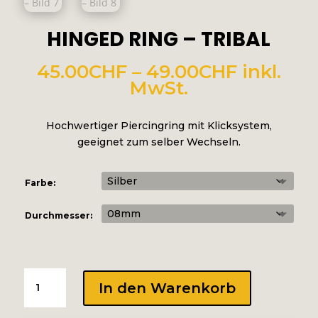
HINGED RING – TRIBAL
Preissp
45.00
CHF
–
49.00
CHF
inkl.
45.00CH
MwSt.
bis
49.00CH
Hochwertiger Piercingring mit Klicksystem,
geeignet zum selber Wechseln.
Farbe:
Durchmesser:
HINGED
In den Warenkorb
RING
-