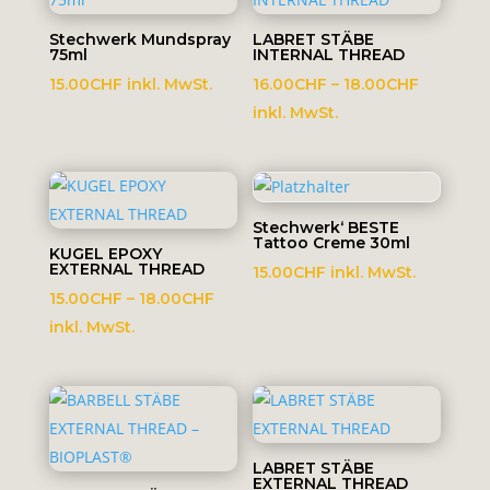
Stechwerk Mundspray
LABRET STÄBE
75ml
INTERNAL THREAD
Preisspa
15.00
CHF
inkl. MwSt.
16.00
CHF
–
18.00
CHF
16.00CH
inkl. MwSt.
bis
18.00CH
Stechwerk‘ BESTE
Tattoo Creme 30ml
KUGEL EPOXY
EXTERNAL THREAD
15.00
CHF
inkl. MwSt.
Preisspanne:
15.00
CHF
–
18.00
CHF
15.00CHF
inkl. MwSt.
bis
18.00CHF
LABRET STÄBE
EXTERNAL THREAD