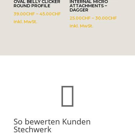
OVAL BELLY CLICKER
INTERNAL MICRO
ROUND PROFILE
ATTACHMENTS –
DAGGER
Preisspanne:
39.00
CHF
–
45.00
CHF
Preissp
25.00
CHF
–
30.00
CHF
39.00CHF
inkl. MwSt.
25.00C
inkl. MwSt.
bis
bis
45.00CHF
30.00C

So bewerten Kunden
Stechwerk