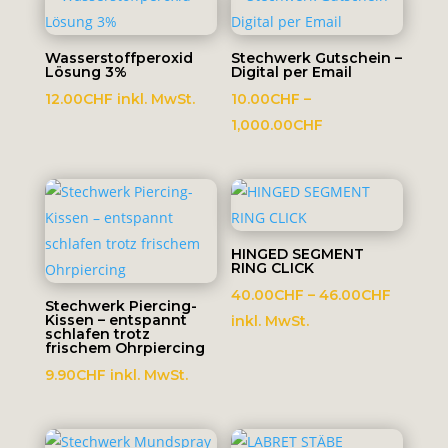
1,000.00CHF
Wasserstoffperoxid
Stechwerk Gutschein –
Lösung 3%
Digital per Email
12.00
CHF
inkl. MwSt.
10.00
CHF
–
Preisspanne:
1,000.00
CHF
10.00CHF
bis
1,000.00CHF
HINGED SEGMENT
RING CLICK
Preissp
40.00
CHF
–
46.00
CHF
Stechwerk Piercing-
Kissen – entspannt
40.00C
inkl. MwSt.
schlafen trotz
bis
frischem Ohrpiercing
46.00C
9.90
CHF
inkl. MwSt.