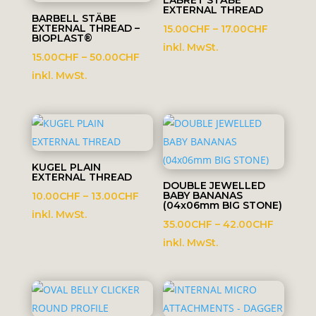
LABRET STÄBE
EXTERNAL THREAD
BARBELL STÄBE
EXTERNAL THREAD –
Preisspa
15.00
CHF
–
17.00
CHF
BIOPLAST®
15.00CHF
inkl. MwSt.
Preisspanne:
15.00
CHF
–
50.00
CHF
bis
15.00CHF
inkl. MwSt.
17.00CHF
bis
50.00CHF
KUGEL PLAIN
EXTERNAL THREAD
DOUBLE JEWELLED
Preisspanne:
BABY BANANAS
10.00
CHF
–
13.00
CHF
(04x06mm BIG STONE)
10.00CHF
inkl. MwSt.
Preissp
35.00
CHF
–
42.00
CHF
bis
35.00C
inkl. MwSt.
13.00CHF
bis
42.00C