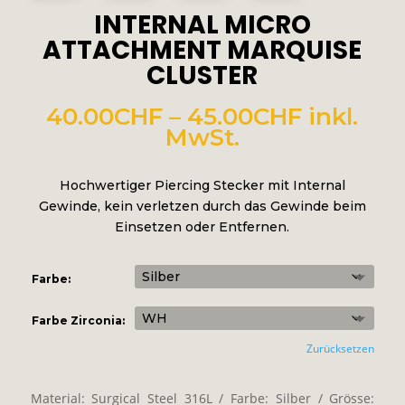
INTERNAL MICRO
ATTACHMENT MARQUISE
CLUSTER
Preissp
40.00
CHF
–
45.00
CHF
inkl.
40.00CH
MwSt.
bis
45.00CH
Hochwertiger Piercing Stecker mit Internal
Gewinde, kein verletzen durch das Gewinde beim
Einsetzen oder Entfernen.
Farbe:
Farbe Zirconia:
Zurücksetzen
Material: Surgical Steel 316L / Farbe: Silber / Grösse: