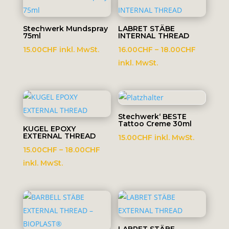
Stechwerk Mundspray
LABRET STÄBE
75ml
INTERNAL THREAD
Preisspa
15.00
CHF
inkl. MwSt.
16.00
CHF
–
18.00
CHF
16.00CH
inkl. MwSt.
bis
18.00CH
Stechwerk‘ BESTE
Tattoo Creme 30ml
KUGEL EPOXY
EXTERNAL THREAD
15.00
CHF
inkl. MwSt.
Preisspanne:
15.00
CHF
–
18.00
CHF
15.00CHF
inkl. MwSt.
bis
18.00CHF