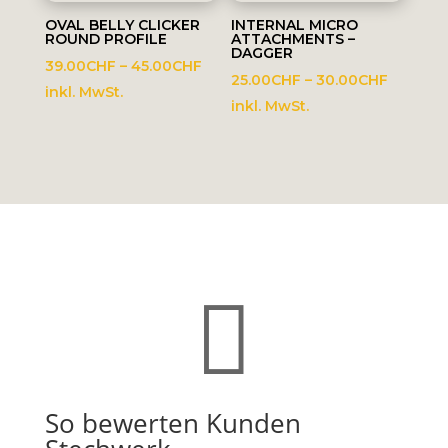
OVAL BELLY CLICKER
INTERNAL MICRO
ROUND PROFILE
ATTACHMENTS –
DAGGER
Preisspanne:
39.00
CHF
–
45.00
CHF
Preissp
25.00
CHF
–
30.00
CHF
39.00CHF
inkl. MwSt.
25.00C
inkl. MwSt.
bis
bis
45.00CHF
30.00C

So bewerten Kunden