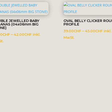
BLE JEWELLED BABY
OVAL BELLY CLICKER RO
ANAS (04x06mm BIG
PROFILE
NE)
Prei
39.00
CHF
–
45.00
CHF
inkl.
Preisspanne:
00
CHF
–
42.00
CHF
inkl.
39.0
MwSt.
35.00CHF
t.
bis
bis
45.0
42.00CHF