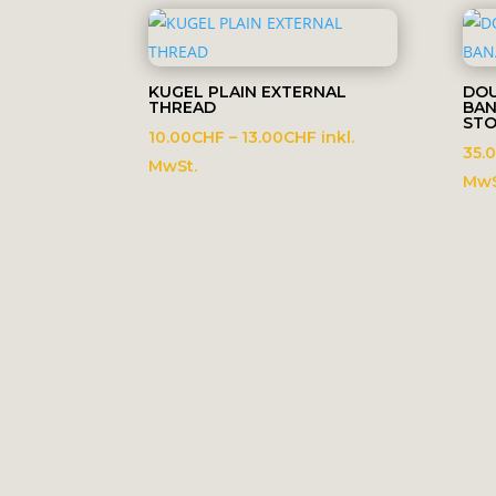
KUGEL PLAIN EXTERNAL
DOU
THREAD
BAN
STO
Preisspanne:
10.00
CHF
–
13.00
CHF
inkl.
35.
10.00CHF
MwSt.
MwS
bis
13.00CHF