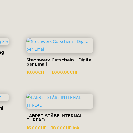
ng
Stechwerk Gutschein – Digital
per Email
Preisspanne:
10.00
CHF
–
1,000.00
CHF
10.00CHF
bis
1,000.00CHF
ml
LABRET STÄBE INTERNAL
THREAD
Preisspanne:
16.00
CHF
–
18.00
CHF
inkl.