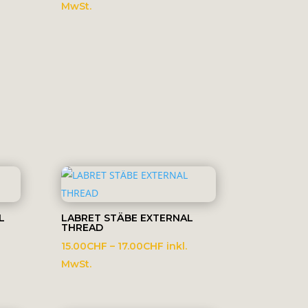
16.00CHF
MwSt.
bis
18.00CHF
L
LABRET STÄBE EXTERNAL
THREAD
spanne:
Preisspanne:
15.00
CHF
–
17.00
CHF
inkl.
CHF
15.00CHF
MwSt.
bis
0CHF
17.00CHF