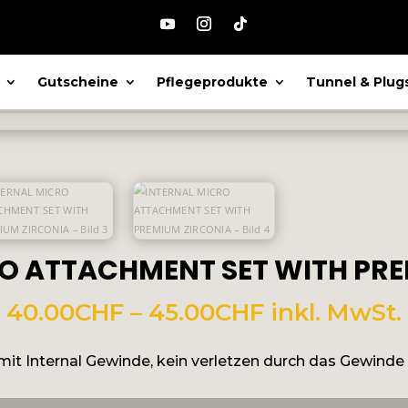
Gutscheine
Pflegeprodukte
Tunnel & Plug
O ATTACHMENT SET WITH PR
Preisspanne
40.00
CHF
–
45.00
CHF
inkl. MwSt.
40.00CHF
bis
mit Internal Gewinde, kein verletzen durch das Gewinde
45.00CHF