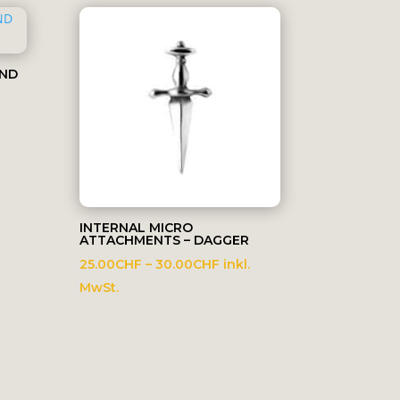
UND
sspanne:
0CHF
0CHF
INTERNAL MICRO
ATTACHMENTS – DAGGER
Preisspanne:
25.00
CHF
–
30.00
CHF
inkl.
25.00CHF
MwSt.
bis
30.00CHF