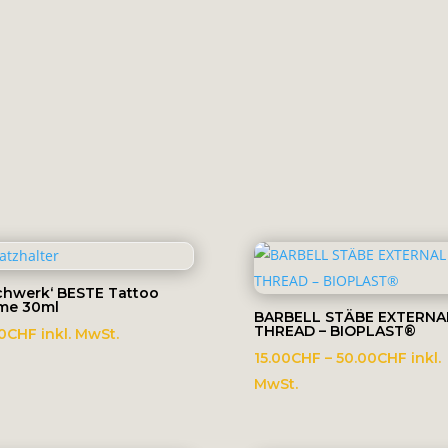
46.00CHF
chwerk‘ BESTE Tattoo
me 30ml
BARBELL STÄBE EXTERNA
THREAD – BIOPLAST®
0
CHF
inkl. MwSt.
Preis
15.00
CHF
–
50.00
CHF
inkl.
15.00
MwSt.
bis
50.0