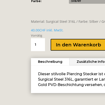
Farbe:
Material: Surgical Steel 316L / Farbe: Silber /
40.00
CHF
inkl. MwSt.
Vorrätig
INTERNAL
In den Warenkorb
MICRO
ATTACHMENT
SET
Beschreibung
Zusätzliche Inf
WITH
PREMIUM
ZIRCONIA
Dieser stilvolle Piercing Stecker i
Menge
Surgical Steel 316L, garantiert er L
Gold PVD-Beschichtung versehen, di