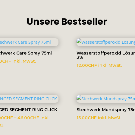
Unsere Bestseller
chwerk Care Spray 75ml
Wasserstoffperoxid Lösu
3%
0
CHF
inkl. MwSt.
12.00
CHF
inkl. MwSt.
GED SEGMENT RING CLICK
Stechwerk Mundspray 75
Preisspanne:
00
CHF
–
46.00
CHF
inkl.
15.00
CHF
inkl. MwSt.
40.00CHF
t.
bis