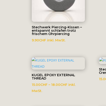
Stechwerk Piercing-Kissen –
entspannt schlafen trotz
frischem Ohrpiercing
9.90
CHF
inkl. MwSt.
Ste
Cre
KUGEL EPOXY EXTERNAL
THREAD
15.0
Preisspanne:
15.00
CHF
–
18.00
CHF
inkl.
15.00CHF
MwSt.
bis
18.00CHF