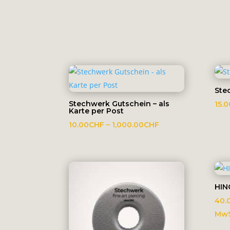
Ste
Stechwerk Gutschein – als
15.0
Karte per Post
Preisspanne:
10.00
CHF
–
1,000.00
CHF
10.00CHF
bis
1,000.00CHF
HIN
40.
MwS