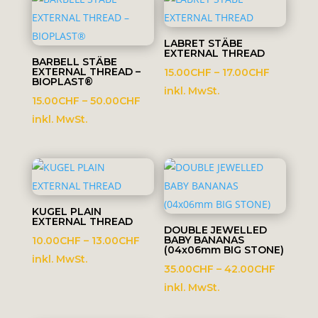
LABRET STÄBE
EXTERNAL THREAD
BARBELL STÄBE
EXTERNAL THREAD –
Preisspa
15.00
CHF
–
17.00
CHF
BIOPLAST®
15.00CHF
inkl. MwSt.
Preisspanne:
15.00
CHF
–
50.00
CHF
bis
15.00CHF
inkl. MwSt.
17.00CHF
bis
50.00CHF
KUGEL PLAIN
EXTERNAL THREAD
DOUBLE JEWELLED
Preisspanne:
BABY BANANAS
10.00
CHF
–
13.00
CHF
(04x06mm BIG STONE)
10.00CHF
inkl. MwSt.
Preissp
35.00
CHF
–
42.00
CHF
bis
35.00C
inkl. MwSt.
13.00CHF
bis