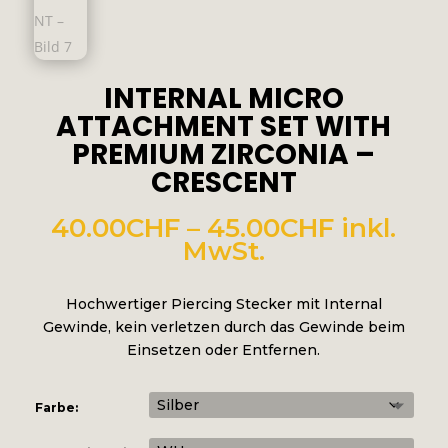
INTERNAL MICRO
ATTACHMENT SET WITH
PREMIUM ZIRCONIA –
CRESCENT
Preissp
40.00
CHF
–
45.00
CHF
inkl.
40.00CH
MwSt.
bis
45.00CH
Hochwertiger Piercing Stecker mit Internal
Gewinde, kein verletzen durch das Gewinde beim
Einsetzen oder Entfernen.
Farbe: