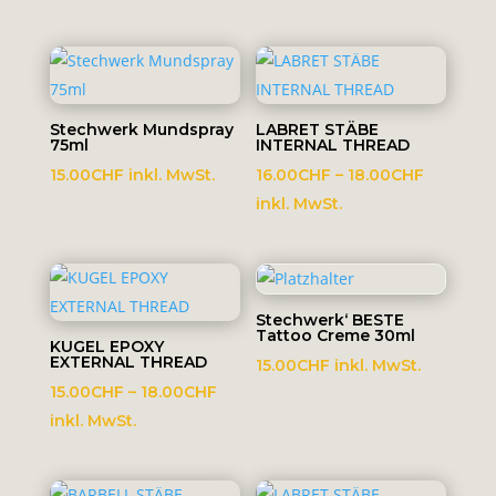
Stechwerk Mundspray
LABRET STÄBE
75ml
INTERNAL THREAD
Preisspa
15.00
CHF
inkl. MwSt.
16.00
CHF
–
18.00
CHF
16.00CH
inkl. MwSt.
bis
18.00CH
Stechwerk‘ BESTE
Tattoo Creme 30ml
KUGEL EPOXY
EXTERNAL THREAD
15.00
CHF
inkl. MwSt.
Preisspanne:
15.00
CHF
–
18.00
CHF
15.00CHF
inkl. MwSt.
bis
18.00CHF