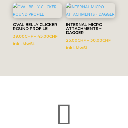
42.00C
OVAL BELLY CLICKER
INTERNAL MICRO
ROUND PROFILE
ATTACHMENTS –
DAGGER
Preisspanne:
39.00
CHF
–
45.00
CHF
Preissp
25.00
CHF
–
30.00
CHF
39.00CHF
inkl. MwSt.
25.00C
inkl. MwSt.
bis
bis
45.00CHF
30.00C
