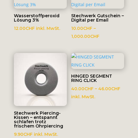
Wasserstoffperoxid
Stechwerk Gutschein –
Lösung 3%
Digital per Email
12.00
CHF
inkl. MwSt.
10.00
CHF
–
Preisspanne:
1,000.00
CHF
10.00CHF
bis
1,000.00CHF
HINGED SEGMENT
RING CLICK
Preissp
40.00
CHF
–
46.00
CHF
40.00C
inkl. MwSt.
bis
46.00C
Stechwerk Piercing-
Kissen – entspannt
schlafen trotz
frischem Ohrpiercing
9.90
CHF
inkl. MwSt.