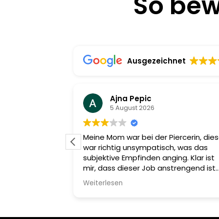
So bew
Ausgezeichnet
Ajna Pepic
5 August 2026
ienisch und
Meine Mom war bei der Piercerin, die
r freundlich!!!
war richtig unsympatisch, was das
n Dank
subjektive Empfinden anging. Klar ist
mir, dass dieser Job anstrengend ist
und man Kunden hat, die viel wollen 
Weiterlesen
auch viel zu viel schildern, aber
schlussendlich muss man die
Kompetenz haben und mit den