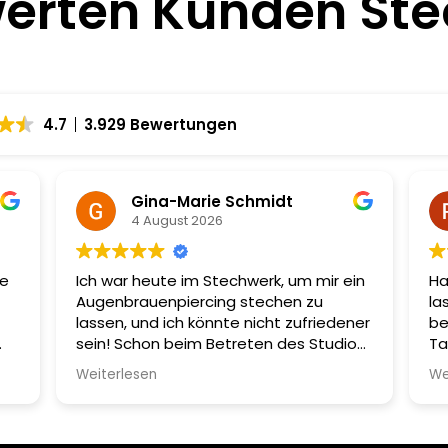
erten Kunden St
4.7
3.929 Bewertungen
Gina-Marie Schmidt
4 August 2026
se
Ich war heute im Stechwerk, um mir ein
Ha
Augenbrauenpiercing stechen zu
la
lassen, und ich könnte nicht zufriedener
be
sein! Schon beim Betreten des Studios
Ta
und
wurde ich unglaublich freundlich
mi
Weiterlesen
We
empfangen. Die Atmosphäre ist sehr
ei
einladend, was mir sofort ein gutes
ge
Gefühl gab.