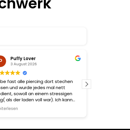
echwerk
Puffy Lover
Nina 
3 August 2026
2 August
be fast alle piercing dort stechen
Sauber
ssen und wurde jedes mal nett
dient, sowoll an einem stressigen
g( als der laden voll war). Ich kann
ch keines wegs beklagen. Ausserden
iterlesen
ne Tolle schmuckauswahl für jeden
schmack