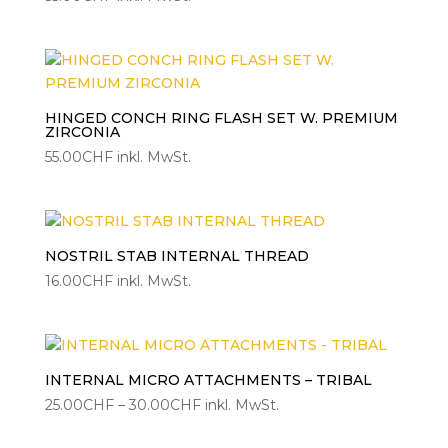
HINGED CONCH RING FLASH SET W. PREMIUM
ZIRCONIA
55.00
CHF
inkl. MwSt.
NOSTRIL STAB INTERNAL THREAD
16.00
CHF
inkl. MwSt.
INTERNAL MICRO ATTACHMENTS – TRIBAL
Preisspanne:
25.00
CHF
–
30.00
CHF
inkl. MwSt.
25.00CHF