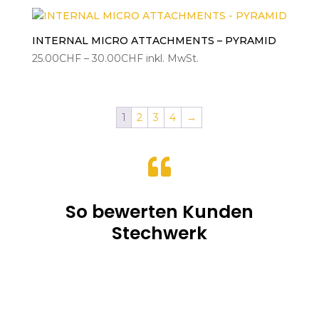
bis
30.00CHF
INTERNAL MICRO ATTACHMENTS – PYRAMID
Preisspanne:
25.00
CHF
–
30.00
CHF
inkl. MwSt.
25.00CHF
bis
30.00CHF
1
2
3
4
→

So bewerten Kunden
Stechwerk