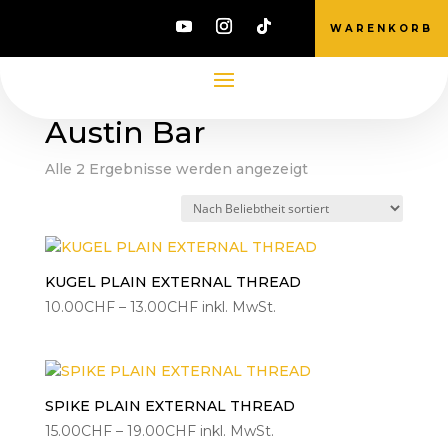
WARENKORB
Start
/ Produkte verschlagwortet mit „Austin
Bar“
Austin Bar
Nach
Alle 2 Ergebnisse werden angezeigt
Beliebtheit
sortiert
KUGEL PLAIN EXTERNAL THREAD
Preisspanne:
10.00
CHF
–
13.00
CHF
inkl. MwSt.
10.00CHF
bis
13.00CHF
SPIKE PLAIN EXTERNAL THREAD
Preisspanne:
15.00
CHF
–
19.00
CHF
inkl. MwSt.