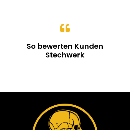
15.00CHF
bis
19.00CHF

So bewerten Kunden
Stechwerk