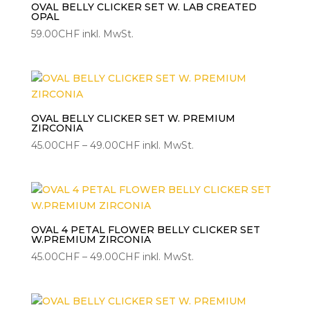
OVAL BELLY CLICKER SET W. LAB CREATED
OPAL
59.00
CHF
inkl. MwSt.
OVAL BELLY CLICKER SET W. PREMIUM
ZIRCONIA
Preisspanne:
45.00
CHF
–
49.00
CHF
inkl. MwSt.
45.00CHF
bis
49.00CHF
OVAL 4 PETAL FLOWER BELLY CLICKER SET
W.PREMIUM ZIRCONIA
Preisspanne:
45.00
CHF
–
49.00
CHF
inkl. MwSt.
45.00CHF
bis
49.00CHF