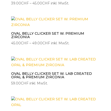
Preisspanne:
39.00
CHF
–
45.00
CHF
inkl. MwSt.
39.00CHF
bis
45.00CHF
OVAL BELLY CLICKER SET W. PREMIUM
ZIRCONIA
Preisspanne:
45.00
CHF
–
49.00
CHF
inkl. MwSt.
45.00CHF
bis
49.00CHF
OVAL BELLY CLICKER SET W. LAB CREATED
OPAL & PREMIUM ZIRCONIA
59.00
CHF
inkl. MwSt.