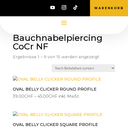
WARENKORB
Start
/ Produkte verschlagwortet mit
„Bauchnabelpiercing CoCr NF“
Bauchnabelpiercing
CoCr NF
Nach
Ergebnisse 1 – 9 von 15 werden angezeigt
Beliebtheit
sortiert
OVAL BELLY CLICKER ROUND PROFILE
Preisspanne:
39.00
CHF
–
45.00
CHF
inkl. MwSt.
39.00CHF
bis
45.00CHF
OVAL BELLY CLICKER SQUARE PROFILE