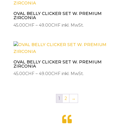
OVAL BELLY CLICKER SET W. PREMIUM
ZIRCONIA
Preisspanne:
45.00
CHF
–
49.00
CHF
inkl. MwSt.
45.00CHF
bis
49.00CHF
OVAL BELLY CLICKER SET W. PREMIUM
ZIRCONIA
Preisspanne:
45.00
CHF
–
49.00
CHF
inkl. MwSt.
45.00CHF
bis
49.00CHF
1
2
→
