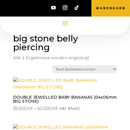
WARENKORB
Start
/ Produkte verschlagwortet mit „big stone
belly piercing“
big stone belly
piercing
Nach
Alle 2 Ergebnisse werden angezeigt
Beliebtheit
sortiert
DOUBLE JEWELLED BABY BANANAS (04x06mm
BIG STONE)
Preisspanne:
35.00
CHF
–
42.00
CHF
inkl. MwSt.
35.00CHF
bis
42.00CHF