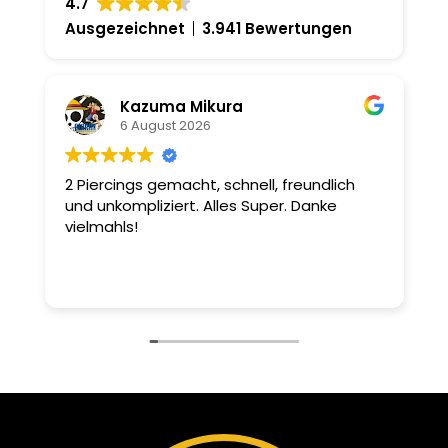
4.7
Ausgezeichnet
3.941 Bewertungen
Kazuma Mikura
6 August 2026
2 Piercings gemacht, schnell, freundlich
I
und unkompliziert. Alles Super. Danke
s
vielmahls!
d

d
D
W
e