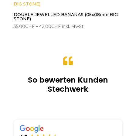
DOUBLE JEWELLED BANANAS (05x08mm BIG
STONE)
Preisspanne:
35.00
CHF
–
42.00
CHF
inkl. MwSt.
35.00CHF
bis
42.00CHF

So bewerten Kunden
Stechwerk