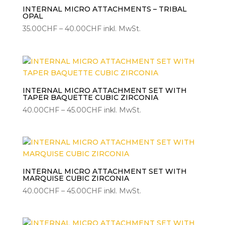
INTERNAL MICRO ATTACHMENTS – TRIBAL
OPAL
Preisspanne:
35.00
CHF
–
40.00
CHF
inkl. MwSt.
35.00CHF
bis
40.00CHF
INTERNAL MICRO ATTACHMENT SET WITH
TAPER BAQUETTE CUBIC ZIRCONIA
Preisspanne:
40.00
CHF
–
45.00
CHF
inkl. MwSt.
40.00CHF
bis
45.00CHF
INTERNAL MICRO ATTACHMENT SET WITH
MARQUISE CUBIC ZIRCONIA
Preisspanne:
40.00
CHF
–
45.00
CHF
inkl. MwSt.
40.00CHF
bis
45.00CHF