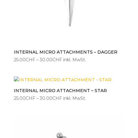
INTERNAL MICRO ATTACHMENTS – DAGGER
Preisspanne:
25.00
CHF
–
30.00
CHF
inkl. MwSt.
25.00CHF
bis
30.00CHF
INTERNAL MICRO ATTACHMENT – STAR
Preisspanne:
25.00
CHF
–
30.00
CHF
inkl. MwSt.
25.00CHF
bis
30.00CHF