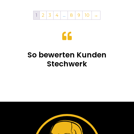
bis
35.00CHF
1
2
3
4
…
8
9
10
→

So bewerten Kunden
Stechwerk