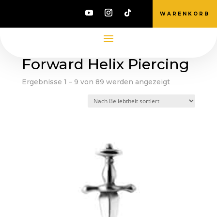
WARENKORB
Start
/ Produkte verschlagwortet mit „Forward
Helix Piercing“
Forward Helix Piercing
Nach
Ergebnisse 1 – 9 von 89 werden angezeigt
Beliebtheit
sortiert