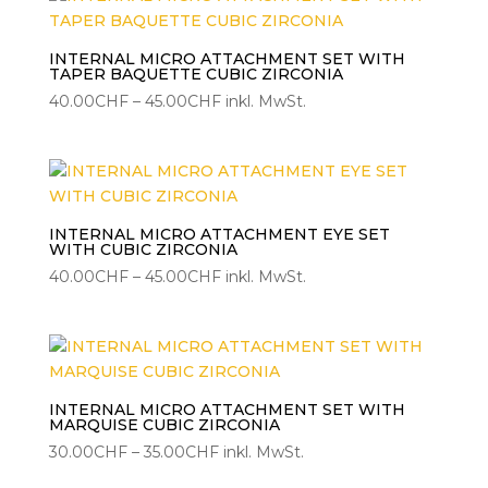
INTERNAL MICRO ATTACHMENT SET WITH
TAPER BAQUETTE CUBIC ZIRCONIA
Preisspanne:
40.00
CHF
–
45.00
CHF
inkl. MwSt.
40.00CHF
bis
45.00CHF
INTERNAL MICRO ATTACHMENT EYE SET
WITH CUBIC ZIRCONIA
Preisspanne:
40.00
CHF
–
45.00
CHF
inkl. MwSt.
40.00CHF
bis
45.00CHF
INTERNAL MICRO ATTACHMENT SET WITH
MARQUISE CUBIC ZIRCONIA
Preisspanne:
30.00
CHF
–
35.00
CHF
inkl. MwSt.
30.00CHF