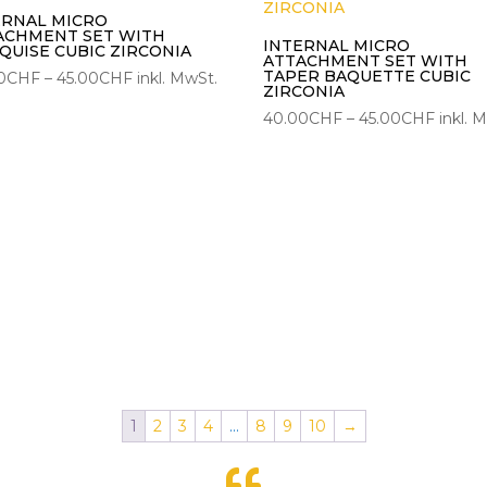
ERNAL MICRO
ACHMENT SET WITH
INTERNAL MICRO
QUISE CUBIC ZIRCONIA
ATTACHMENT SET WITH
TAPER BAQUETTE CUBIC
Preisspanne:
0
CHF
–
45.00
CHF
inkl. MwSt.
ZIRCONIA
40.00CHF
Preiss
40.00
CHF
–
45.00
CHF
inkl. 
bis
40.00
45.00CHF
bis
45.00
1
2
3
4
…
8
9
10
→
