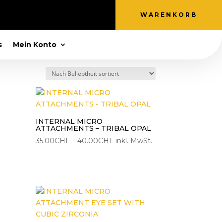
WARENKORB
s
Mein Konto
INTERNAL MICRO
ATTACHMENTS – TRIBAL OPAL
Preisspanne:
35.00
CHF
–
40.00
CHF
inkl. MwSt.
35.00CHF
bis
40.00CHF