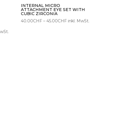
INTERNAL MICRO
ATTACHMENT EYE SET WITH
CUBIC ZIRCONIA
Preisspanne:
40.00
CHF
–
45.00
CHF
inkl. MwSt.
40.00CHF
panne:
MwSt.
bis
CHF
45.00CHF
CHF