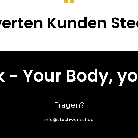
erten Kunden St
 - Your Body, yo
Fragen?
info@stechwerk.shop