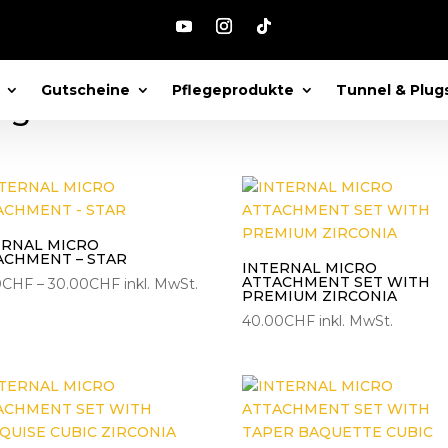
ard Helix Piercings“
Gutscheine
Pflegeprodukte
Tunnel & Plug
ings
Nach
eliebtheit
ortiert
ERNAL MICRO
ACHMENT – STAR
INTERNAL MICRO
ATTACHMENT SET WITH
Preisspanne:
0
CHF
–
30.00
CHF
inkl. MwSt.
PREMIUM ZIRCONIA
25.00CHF
40.00
CHF
inkl. MwSt.
bis
30.00CHF