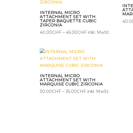
INT
ATT
INTERNAL MICRO
MAR
ATTACHMENT SET WITH
TAPER BAQUETTE CUBIC
40.0
ZIRCONIA
Preisspanne:
40.00
CHF
–
45.00
CHF
inkl. MwSt.
40.00CHF
bis
45.00CHF
INTERNAL MICRO
ATTACHMENT SET WITH
MARQUISE CUBIC ZIRCONIA
Preisspanne:
30.00
CHF
–
35.00
CHF
inkl. MwSt.
30.00CHF
bis
35.00CHF