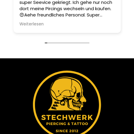
super Seevice gekriegt. Ich gehe nur noch
u
dort meine Pircings wechseln und kaufen.
m
😍Aehe freundliches Personal. Super
Dienstleistung.
Weiterlesen