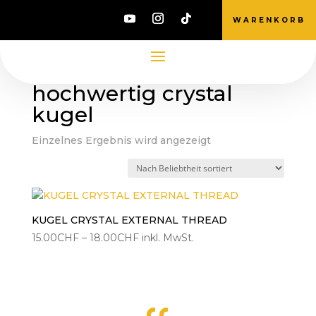
WARENKORB
Start
/ Produkte verschlagwortet mit
„hochwertig crystal kugel“
hochwertig crystal
kugel
Einzelnes Ergebnis wird angezeigt
KUGEL CRYSTAL EXTERNAL THREAD
Preisspanne:
15.00
CHF
–
18.00
CHF
inkl. MwSt.
15.00CHF
bis
18.00CHF