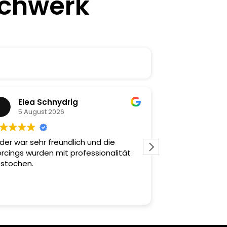
echwerk
Elea Schnydrig
Andrai
5 August 2026
5 August
der war sehr freundlich und die
Sehr gute Bera
ercings wurden mit professionalität
sorgfältig gearb
stochen.
Rundum zufried