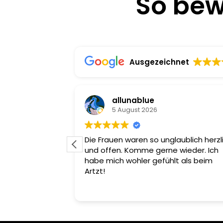
So bew
Ausgezeichnet
allunablue
5 August 2026
uft und hab ein
Die Frauen waren so unglaublich herzl
Ich gehe nur
und offen. Komme gerne wieder. Ich
s wechseln und
habe mich wohler gefühlt als beim
hes Personal.
Artzt!