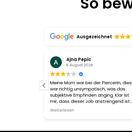
So bew
Ausgezeichnet
Ajna Pepic
5 August 2026
ienisch und
Meine Mom war bei der Piercerin, die
r freundlich!!!
war richtig unsympatisch, was das
n Dank
subjektive Empfinden anging. Klar ist
mir, dass dieser Job anstrengend ist
und man Kunden hat, die viel wollen 
Weiterlesen
auch viel zu viel schildern, aber
schlussendlich muss man die
Kompetenz haben und mit den