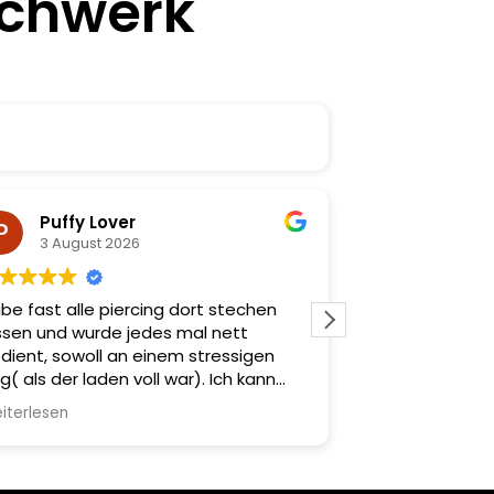
echwerk
Puffy Lover
Nina 
3 August 2026
2 August
be fast alle piercing dort stechen
Sauber
ssen und wurde jedes mal nett
dient, sowoll an einem stressigen
g( als der laden voll war). Ich kann
ch keines wegs beklagen. Ausserden
iterlesen
ne Tolle schmuckauswahl für jeden
schmack