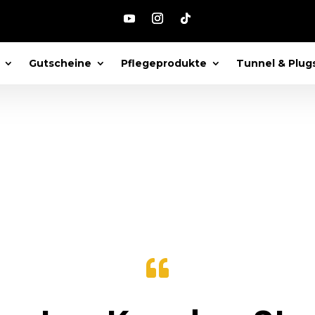
e piercing kugel“
Gutscheine
Pflegeprodukte
Tunnel & Plug
l
