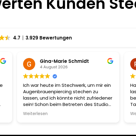
erten Kunden St
4.7
3.929 Bewertungen
Gina-Marie Schmidt
4 August 2026
se
Ich war heute im Stechwerk, um mir ein
Ha
Augenbrauenpiercing stechen zu
la
lassen, und ich könnte nicht zufriedener
be
sein! Schon beim Betreten des Studios
Ta
und
wurde ich unglaublich freundlich
mi
Weiterlesen
We
empfangen. Die Atmosphäre ist sehr
ei
einladend, was mir sofort ein gutes
ge
Gefühl gab.