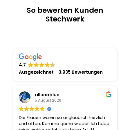
So bewerten Kunden
Stechwerk
4.7
Ausgezeichnet
3.935 Bewertungen
allunablue
5 August 2026
Die Frauen waren so unglaublich herzlich
S
h
und offen. Komme gerne wieder. Ich habe
H
mich wohler gefühlt als beim Artzt!