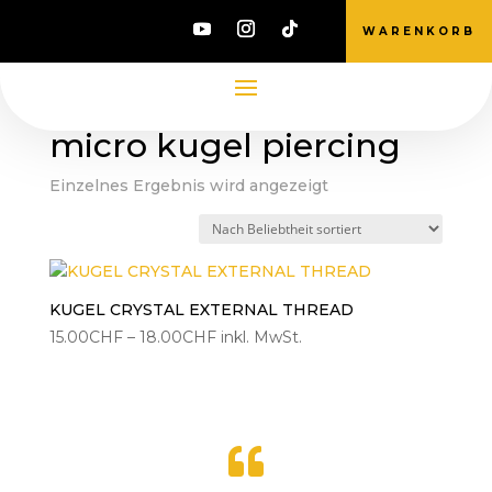
WARENKORB
Start
/ Produkte verschlagwortet mit „micro
kugel piercing“
micro kugel piercing
Einzelnes Ergebnis wird angezeigt
KUGEL CRYSTAL EXTERNAL THREAD
Preisspanne:
15.00
CHF
–
18.00
CHF
inkl. MwSt.
15.00CHF
bis
18.00CHF
