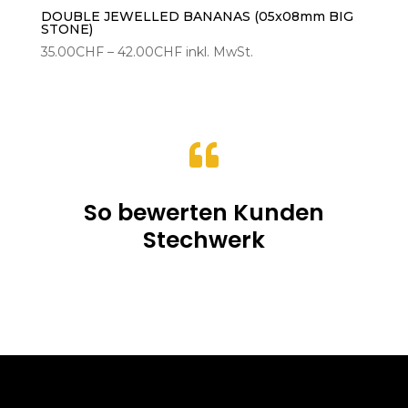
DOUBLE JEWELLED BANANAS (05x08mm BIG
STONE)
Preisspanne:
35.00
CHF
–
42.00
CHF
inkl. MwSt.
35.00CHF
bis
42.00CHF

So bewerten Kunden
Stechwerk