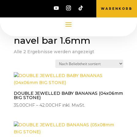
WARENKORB
Start
/ Produkte verschlagwortet mit „navel bar
1.6mm“
navel bar 1.6mm
Nach
Alle 2 Ergebnisse werden angezeigt
Beliebtheit
sortiert
DOUBLE JEWELLED BABY BANANAS (04x06mm
BIG STONE)
Preisspanne:
35.00
CHF
–
42.00
CHF
inkl. MwSt.
35.00CHF
bis
42.00CHF