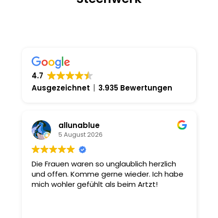
4.7
Ausgezeichnet
3.935 Bewertungen
allunablue
5 August 2026
Die Frauen waren so unglaublich herzlich
S
h
und offen. Komme gerne wieder. Ich habe
H
mich wohler gefühlt als beim Artzt!