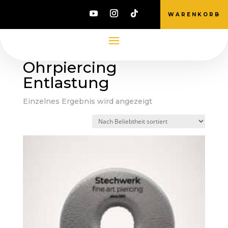
WARENKORB
Start
/ Produkte verschlagwortet mit
„Ohrpiercing Entlastung“
Ohrpiercing
Entlastung
Einzelnes Ergebnis wird angezeigt