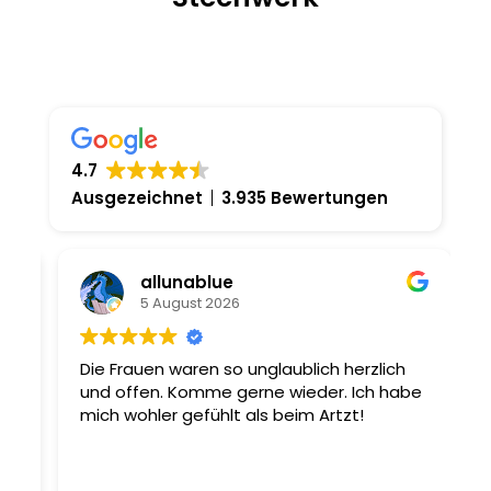
4.7
Ausgezeichnet
3.935 Bewertungen
allunablue
5 August 2026
Die Frauen waren so unglaublich herzlich
S
h
und offen. Komme gerne wieder. Ich habe
H
mich wohler gefühlt als beim Artzt!