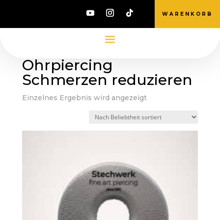
WARENKORB
Start
/ Produkte verschlagwortet mit
„Ohrpiercing Schmerzen reduzieren“
Ohrpiercing
Schmerzen reduzieren
Einzelnes Ergebnis wird angezeigt