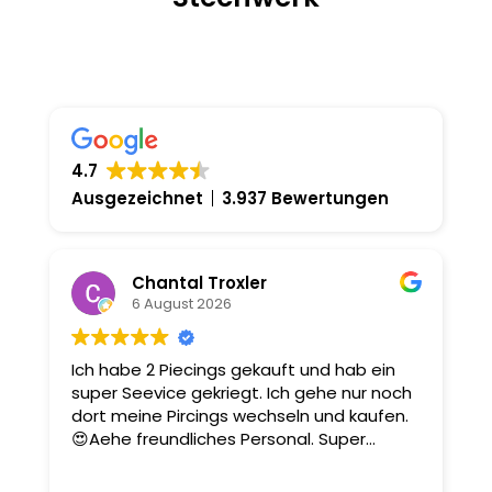
4.7
Ausgezeichnet
3.937 Bewertungen
Chantal Troxler
6 August 2026
Ich habe 2 Piecings gekauft und hab ein
D
super Seevice gekriegt. Ich gehe nur noch
u
dort meine Pircings wechseln und kaufen.
m
😍Aehe freundliches Personal. Super
Dienstleistung.