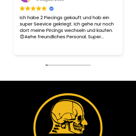
Ich habe 2 Piecings gekauft und hab ein
D
super Seevice gekriegt. Ich gehe nur noch
u
dort meine Pircings wechseln und kaufen.
m
😍Aehe freundliches Personal. Super
Dienstleistung.