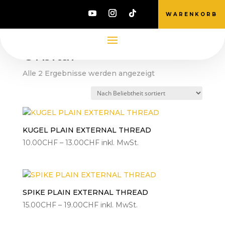
WARENKORB
Start
/ Produkte verschlagwortet mit „Orbital“
Orbital
Nach
Alle 2 Ergebnisse werden angezeigt
Beliebtheit
sortiert
KUGEL PLAIN EXTERNAL THREAD
Preisspanne:
10.00
CHF
–
13.00
CHF
inkl. MwSt.
10.00CHF
bis
13.00CHF
SPIKE PLAIN EXTERNAL THREAD
Preisspanne:
15.00
CHF
–
19.00
CHF
inkl. MwSt.
15.00CHF