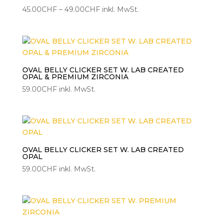
Preisspanne:
45.00
CHF
–
49.00
CHF
inkl. MwSt.
45.00CHF
bis
49.00CHF
OVAL BELLY CLICKER SET W. LAB CREATED
OPAL & PREMIUM ZIRCONIA
59.00
CHF
inkl. MwSt.
OVAL BELLY CLICKER SET W. LAB CREATED
OPAL
59.00
CHF
inkl. MwSt.