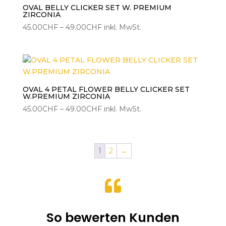
OVAL BELLY CLICKER SET W. PREMIUM
ZIRCONIA
Preisspanne:
45.00
CHF
–
49.00
CHF
inkl. MwSt.
45.00CHF
bis
49.00CHF
OVAL 4 PETAL FLOWER BELLY CLICKER SET
W.PREMIUM ZIRCONIA
Preisspanne:
45.00
CHF
–
49.00
CHF
inkl. MwSt.
45.00CHF
bis
49.00CHF
1
2
→

So bewerten Kunden