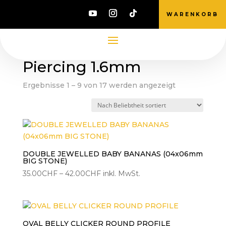
WARENKORB
Start
/ Produkte verschlagwortet mit „Piercing
1.6mm“
Piercing 1.6mm
Nach
Ergebnisse 1 – 9 von 17 werden angezeigt
Beliebtheit
sortiert
DOUBLE JEWELLED BABY BANANAS (04x06mm
BIG STONE)
Preisspanne:
35.00
CHF
–
42.00
CHF
inkl. MwSt.
35.00CHF
bis
42.00CHF
OVAL BELLY CLICKER ROUND PROFILE