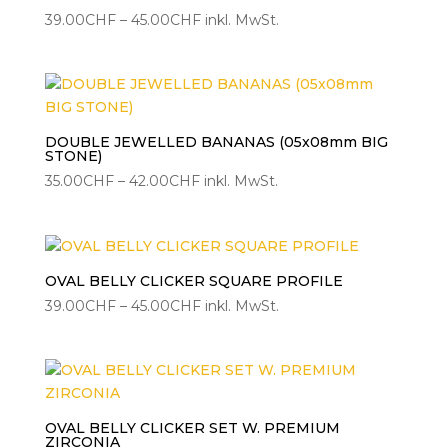
Preisspanne:
39.00
CHF
–
45.00
CHF
inkl. MwSt.
39.00CHF
bis
45.00CHF
DOUBLE JEWELLED BANANAS (05x08mm BIG
STONE)
Preisspanne:
35.00
CHF
–
42.00
CHF
inkl. MwSt.
35.00CHF
bis
42.00CHF
OVAL BELLY CLICKER SQUARE PROFILE
Preisspanne:
39.00
CHF
–
45.00
CHF
inkl. MwSt.
39.00CHF
bis
45.00CHF
OVAL BELLY CLICKER SET W. PREMIUM
ZIRCONIA