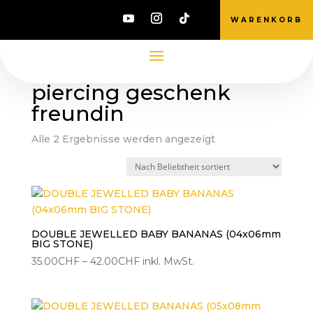
WARENKORB
Start
/ Produkte verschlagwortet mit „piercing
geschenk freundin“
piercing geschenk
freundin
Nach
Alle 2 Ergebnisse werden angezeigt
Beliebtheit
sortiert
DOUBLE JEWELLED BABY BANANAS (04x06mm
BIG STONE)
Preisspanne:
35.00
CHF
–
42.00
CHF
inkl. MwSt.
35.00CHF
bis
42.00CHF