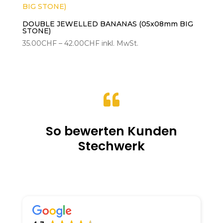
DOUBLE JEWELLED BANANAS (05x08mm BIG
STONE)
Preisspanne:
35.00
CHF
–
42.00
CHF
inkl. MwSt.
35.00CHF
bis
42.00CHF

So bewerten Kunden
Stechwerk