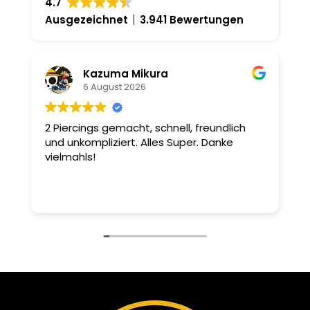
4.7
Ausgezeichnet
3.941 Bewertungen
Kazuma Mikura
6 August 2026
2 Piercings gemacht, schnell, freundlich
I
und unkompliziert. Alles Super. Danke
s
vielmahls!
d

d
D
e