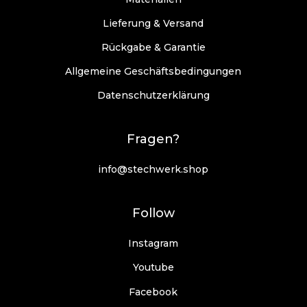
I
Lieferung & Versand
w
e
Rückgabe & Garantie
Allgemeine Geschäftsbedingungen
d
d
Datenschutzerklärung
E
Fragen?
info@stechwerk.shop
Follow
Instagram
Youtube
Facebook