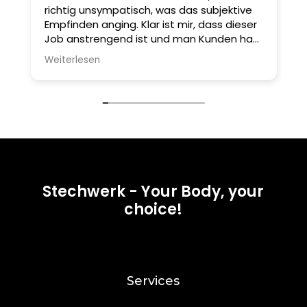
richtig unsympatisch, was das subjektive
A
Empfinden anging. Klar ist mir, dass dieser
u
Job anstrengend ist und man Kunden hat,
S
die viel wollen und auch viel zu viel
i
Weiterlesen
W
schildern, aber schlussendlich muss man
A
die Kompetenz haben und mit den
s
Menschen umgehen können.
D
e
n
k
E
b
Stechwerk - Your Body, your
ü
choice!
D
u
g
g
Services
g