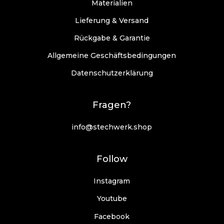
Materialien
I
Lieferung & Versand
w
e
Rückgabe & Garantie
Allgemeine Geschäftsbedingungen
d
d
Datenschutzerklärung
E
Fragen?
info@stechwerk.shop
Follow
Instagram
Youtube
Facebook