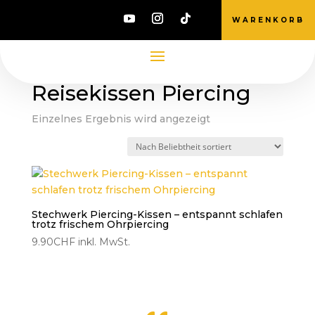
WARENKORB
Start
/ Produkte verschlagwortet mit
„Reisekissen Piercing“
Reisekissen Piercing
Einzelnes Ergebnis wird angezeigt
Stechwerk Piercing-Kissen – entspannt schlafen
trotz frischem Ohrpiercing
9.90
CHF
inkl. MwSt.