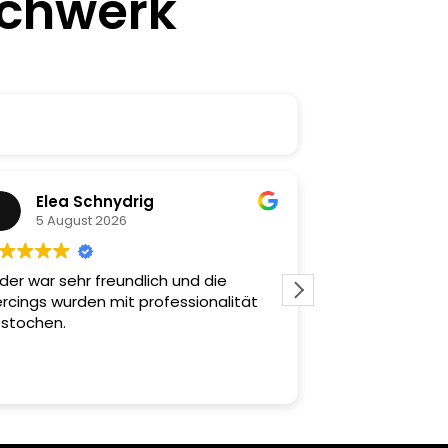
echwerk
Elea Schnydrig
Andrai
5 August 2026
5 August
der war sehr freundlich und die
Sehr gute Bera
ercings wurden mit professionalität
sorgfältig gearb
stochen.
Rundum zufried