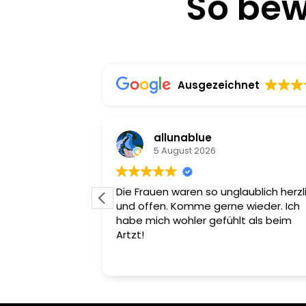
So bew
Ausgezeichnet
allunablue
5 August 2026
uft und hab ein
Die Frauen waren so unglaublich herzl
Ich gehe nur
und offen. Komme gerne wieder. Ich
s wechseln und
habe mich wohler gefühlt als beim
hes Personal.
Artzt!