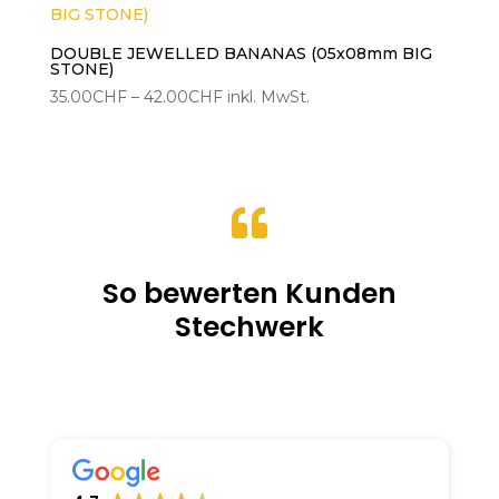
DOUBLE JEWELLED BANANAS (05x08mm BIG
STONE)
Preisspanne:
35.00
CHF
–
42.00
CHF
inkl. MwSt.
35.00CHF
bis
42.00CHF

So bewerten Kunden
Stechwerk