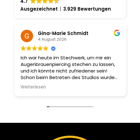
4.7
Ausgezeichnet
3.929 Bewertungen
Gina-Marie Schmidt
4 August 2026
ar
Ich war heute im Stechwerk, um mir ein
H
Augenbrauenpiercing stechen zu lassen,
l
r
und ich könnte nicht zufriedener sein!
s
,
Schon beim Betreten des Studios wurde
l
ich unglaublich freundlich empfangen. Die
b
Weiterlesen
W
Atmosphäre ist sehr einladend, was mir
sofort ein gutes Gefühl gab.
Die Auswahl an Piercingschmuck ist
einfach fantastisch! Das Personal ist nicht
nur super nett, sondern auch sehr
kompetent. Man merkt sofort, dass sie
Erfahrung haben. Ich wurde umfassend