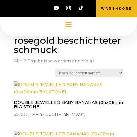
WARENKORB
Start
/ Produkte verschlagwortet mit „rosegold
beschichteter schmuck“
rosegold beschichteter
schmuck
Nach
Alle 2 Ergebnisse werden angezeigt
Beliebtheit
sortiert
DOUBLE JEWELLED BABY BANANAS (04x06mm
BIG STONE)
Preisspanne:
35.00
CHF
–
42.00
CHF
inkl. MwSt.
35.00CHF
bis
42.00CHF