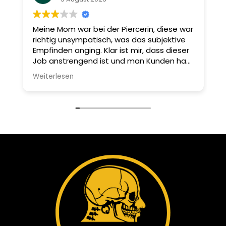
Meine Mom war bei der Piercerin, diese war
I
richtig unsympatisch, was das subjektive
A
Empfinden anging. Klar ist mir, dass dieser
u
Job anstrengend ist und man Kunden hat,
S
die viel wollen und auch viel zu viel
i
Weiterlesen
W
schildern, aber schlussendlich muss man
A
die Kompetenz haben und mit den
s
Menschen umgehen können.
D
e
n
k
E
b
ü
D
u
g