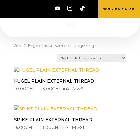
WARENKORB
Start
/ Produkte verschlagwortet mit „Scaffold“
Scaffold
Nach
Alle 2 Ergebnisse werden angezeigt
Beliebtheit
sortiert
KUGEL PLAIN EXTERNAL THREAD
Preisspanne:
10.00
CHF
–
13.00
CHF
inkl. MwSt.
10.00CHF
bis
13.00CHF
SPIKE PLAIN EXTERNAL THREAD
Preisspanne:
15.00
CHF
–
19.00
CHF
inkl. MwSt.
15.00CHF