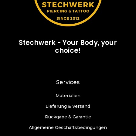
g
g
I
w
e
Stechwerk - Your Body, your
choice!
d
d
E
Services
Materialien
Lieferung & Versand
Rückgabe & Garantie
Allgemeine Geschäftsbedingungen