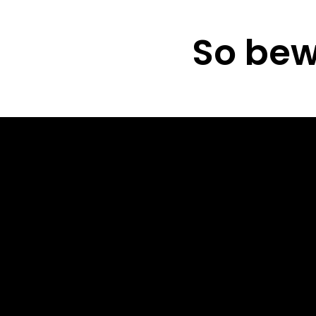
So bew