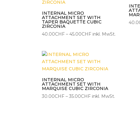
INT
ATT
INTERNAL MICRO
MAR
ATTACHMENT SET WITH
TAPER BAQUETTE CUBIC
40.0
ZIRCONIA
Preisspanne:
40.00
CHF
–
45.00
CHF
inkl. MwSt.
40.00CHF
bis
45.00CHF
INTERNAL MICRO
ATTACHMENT SET WITH
MARQUISE CUBIC ZIRCONIA
Preisspanne:
30.00
CHF
–
35.00
CHF
inkl. MwSt.
30.00CHF
bis
35.00CHF