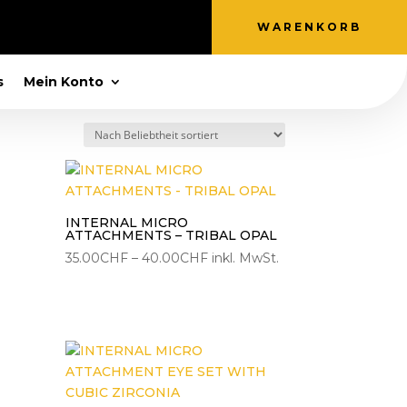
WARENKORB
s
Mein Konto
INTERNAL MICRO
ATTACHMENTS – TRIBAL OPAL
Preisspanne:
35.00
CHF
–
40.00
CHF
inkl. MwSt.
35.00CHF
bis
40.00CHF