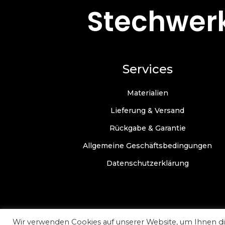
Stechwerk
Services
Materialien
Lieferung & Versand
Rückgabe & Garantie
Allgemeine Geschäftsbedingungen
Datenschutzerklärung
Wir verwenden Cookies auf unserer Website, um Ihnen die