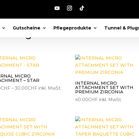
uck für Helix Piercings“
Gutscheine
Pflegeprodukte
Tunnel & Plug
iercings
Nach
eliebtheit
ortiert
ERNAL MICRO
ACHMENT – STAR
INTERNAL MICRO
ATTACHMENT SET WITH
Preisspanne:
0
CHF
–
30.00
CHF
inkl. MwSt.
PREMIUM ZIRCONIA
25.00CHF
40.00
CHF
inkl. MwSt.
bis
30.00CHF