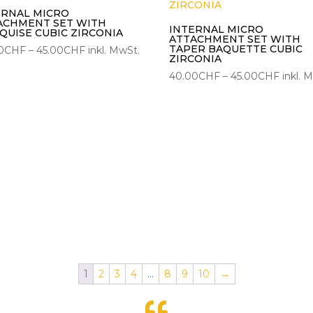
ERNAL MICRO
ACHMENT SET WITH
INTERNAL MICRO
QUISE CUBIC ZIRCONIA
ATTACHMENT SET WITH
TAPER BAQUETTE CUBIC
Preisspanne:
0
CHF
–
45.00
CHF
inkl. MwSt.
ZIRCONIA
40.00CHF
Preiss
40.00
CHF
–
45.00
CHF
inkl. 
bis
40.00
45.00CHF
bis
45.00
1
2
3
4
…
8
9
10
→
