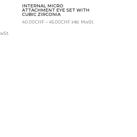
INTERNAL MICRO
ATTACHMENT EYE SET WITH
CUBIC ZIRCONIA
Preisspanne:
40.00
CHF
–
45.00
CHF
inkl. MwSt.
40.00CHF
panne:
MwSt.
bis
CHF
45.00CHF
CHF