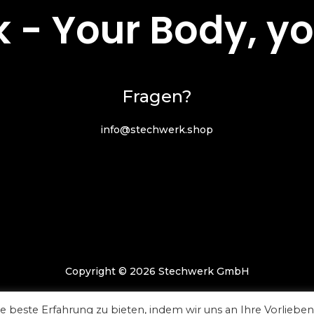
 - Your Body, yo
Fragen?
info@stechwerk.shop
Copyright © 2026 Stechwerk GmbH
Deutsch
 beste Erfahrung zu bieten, indem wir uns an Ihre Vorlieben