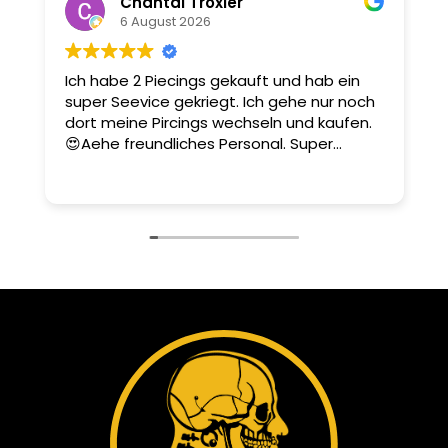
Chantal Troxler
6 August 2026
Ich habe 2 Piecings gekauft und hab ein
D
super Seevice gekriegt. Ich gehe nur noch
u
dort meine Pircings wechseln und kaufen.
m
😍Aehe freundliches Personal. Super
Dienstleistung.