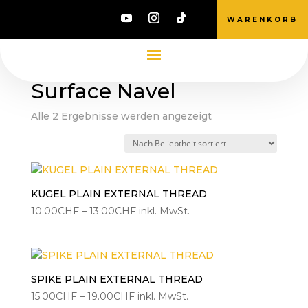
WARENKORB
Start
/ Produkte verschlagwortet mit „Surface
Navel“
Surface Navel
Nach
Alle 2 Ergebnisse werden angezeigt
Beliebtheit
sortiert
KUGEL PLAIN EXTERNAL THREAD
Preisspanne:
10.00
CHF
–
13.00
CHF
inkl. MwSt.
10.00CHF
bis
13.00CHF
SPIKE PLAIN EXTERNAL THREAD
Preisspanne:
15.00
CHF
–
19.00
CHF
inkl. MwSt.