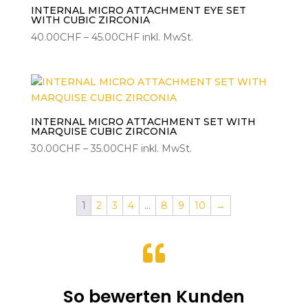
INTERNAL MICRO ATTACHMENT EYE SET
WITH CUBIC ZIRCONIA
Preisspanne:
40.00
CHF
–
45.00
CHF
inkl. MwSt.
40.00CHF
bis
45.00CHF
INTERNAL MICRO ATTACHMENT SET WITH
MARQUISE CUBIC ZIRCONIA
Preisspanne:
30.00
CHF
–
35.00
CHF
inkl. MwSt.
30.00CHF
bis
35.00CHF
1
2
3
4
…
8
9
10
→

So bewerten Kunden