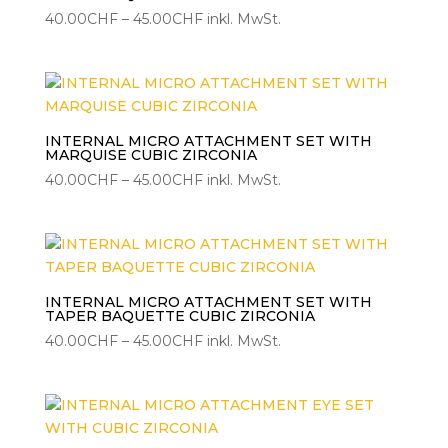
Preisspanne:
40.00
CHF
–
45.00
CHF
inkl. MwSt.
40.00CHF
bis
45.00CHF
INTERNAL MICRO ATTACHMENT SET WITH
MARQUISE CUBIC ZIRCONIA
Preisspanne:
40.00
CHF
–
45.00
CHF
inkl. MwSt.
40.00CHF
bis
45.00CHF
INTERNAL MICRO ATTACHMENT SET WITH
TAPER BAQUETTE CUBIC ZIRCONIA
Preisspanne:
40.00
CHF
–
45.00
CHF
inkl. MwSt.
40.00CHF
bis
45.00CHF