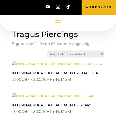
WARENKORB
Start
/ Produkte verschlagwortet mit „Tragus
Piercings“
Tragus Piercings
Nach
Ergebnisse 1 – 9 von 89 werden angezeigt
Beliebtheit
sortiert
INTERNAL MICRO ATTACHMENTS – DAGGER
Preisspanne:
25.00
CHF
–
30.00
CHF
inkl. MwSt.
25.00CHF
bis
30.00CHF
INTERNAL MICRO ATTACHMENT – STAR
Preisspanne:
25.00
CHF
–
30.00
CHF
inkl. MwSt.