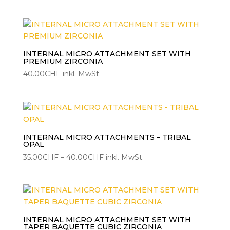
25.00CHF
bis
30.00CHF
INTERNAL MICRO ATTACHMENT SET WITH
PREMIUM ZIRCONIA
40.00
CHF
inkl. MwSt.
INTERNAL MICRO ATTACHMENTS – TRIBAL
OPAL
Preisspanne:
35.00
CHF
–
40.00
CHF
inkl. MwSt.
35.00CHF
bis
40.00CHF
INTERNAL MICRO ATTACHMENT SET WITH
TAPER BAQUETTE CUBIC ZIRCONIA