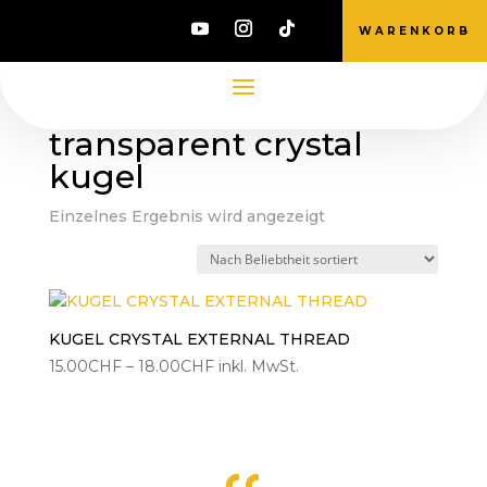
WARENKORB
Start
/ Produkte verschlagwortet mit
„transparent crystal kugel“
transparent crystal
kugel
Einzelnes Ergebnis wird angezeigt
KUGEL CRYSTAL EXTERNAL THREAD
Preisspanne:
15.00
CHF
–
18.00
CHF
inkl. MwSt.
15.00CHF
bis
18.00CHF