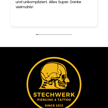
und unkompliziert. Alles Super. Danke
s
vielmahls!
d

d
D
e