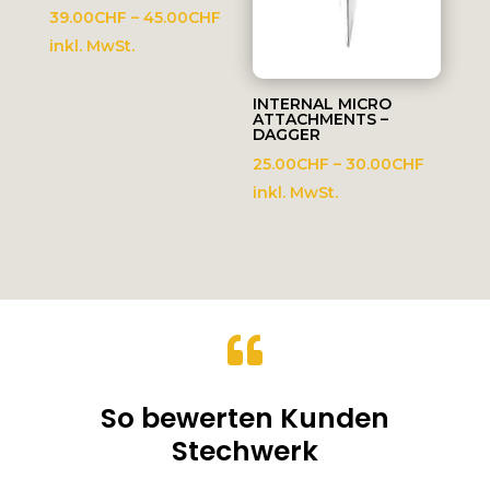
Preisspanne:
39.00
CHF
–
45.00
CHF
39.00CHF
inkl. MwSt.
bis
45.00CHF
INTERNAL MICRO
ATTACHMENTS –
DAGGER
Preissp
25.00
CHF
–
30.00
CHF
25.00C
inkl. MwSt.
bis
30.00C

So bewerten Kunden
Stechwerk