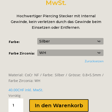
40.00CH
MwSt.
bis
45.00CH
Hochwertiger Piercing Stecker mit Internal
Gewinde, kein verletzen durch das Gewinde beim
Einsetzen oder Entfernen.
Farbe:
Farbe Zirconia:
Zurücksetzen
Material: CoCr NF / Farbe: Silber / Grösse: 0.8×5.5mm /
Farbe Zirconia: WH
40.00
CHF
inkl. MwSt.
Vorrätig
INTERNAL
In den Warenkorb
MICRO