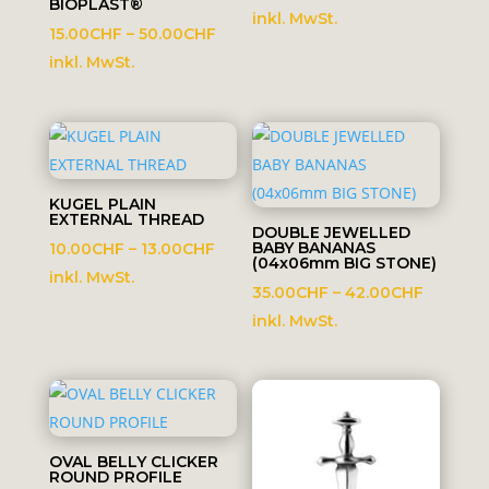
BIOPLAST®
15.00CHF
inkl. MwSt.
Preisspanne:
15.00
CHF
–
50.00
CHF
bis
15.00CHF
inkl. MwSt.
17.00CHF
bis
50.00CHF
KUGEL PLAIN
EXTERNAL THREAD
DOUBLE JEWELLED
Preisspanne:
BABY BANANAS
10.00
CHF
–
13.00
CHF
(04x06mm BIG STONE)
10.00CHF
inkl. MwSt.
Preissp
35.00
CHF
–
42.00
CHF
bis
35.00C
inkl. MwSt.
13.00CHF
bis
42.00C
OVAL BELLY CLICKER
ROUND PROFILE