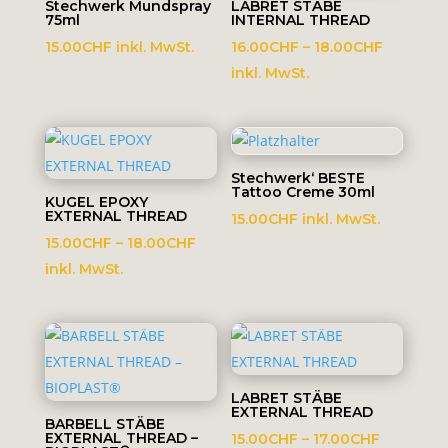
Stechwerk Mundspray
LABRET STÄBE
75ml
INTERNAL THREAD
Preisspa
15.00
CHF
inkl. MwSt.
16.00
CHF
–
18.00
CHF
16.00CH
inkl. MwSt.
bis
18.00CH
Stechwerk‘ BESTE
Tattoo Creme 30ml
KUGEL EPOXY
EXTERNAL THREAD
15.00
CHF
inkl. MwSt.
Preisspanne:
15.00
CHF
–
18.00
CHF
15.00CHF
inkl. MwSt.
bis
18.00CHF
LABRET STÄBE
EXTERNAL THREAD
BARBELL STÄBE
EXTERNAL THREAD –
Preisspa
15.00
CHF
–
17.00
CHF