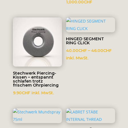
Preisspanne:
1,000.00
CHF
10.00CHF
bis
1,000.00CHF
HINGED SEGMENT
RING CLICK
Preissp
40.00
CHF
–
46.00
CHF
40.00C
inkl. MwSt.
bis
46.00C
Stechwerk Piercing-
Kissen – entspannt
schlafen trotz
frischem Ohrpiercing
9.90
CHF
inkl. MwSt.