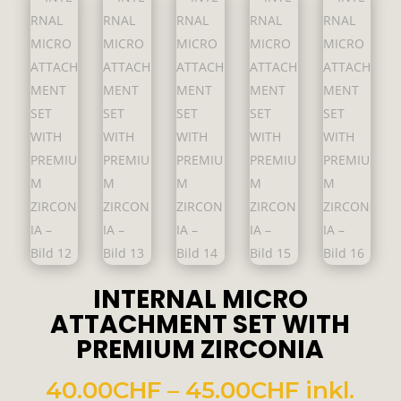
INTERNAL MICRO
ATTACHMENT SET WITH
PREMIUM ZIRCONIA
Preissp
40.00
CHF
–
45.00
CHF
inkl.