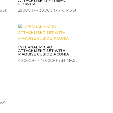
ATTACHMENTS – TRIBAL
FLOWER
panne:
Preisspanne:
MwSt.
25.00
CHF
–
30.00
CHF
inkl. MwSt.
CHF
25.00CHF
bis
CHF
30.00CHF
INTERNAL MICRO
ATTACHMENT SET WITH
MAQUISE CUBIC ZIRCONIA
Preisspanne:
40.00
CHF
–
45.00
CHF
inkl. MwSt.
40.00CHF
bis
45.00CHF
panne:
MwSt.
CHF