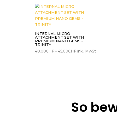
bis
30.00CHF
INTERNAL MICRO
ATTACHMENT SET WITH
PREMIUM NANO GEMS –
TRINITY
Preisspanne:
40.00
CHF
–
45.00
CHF
inkl. MwSt.
40.00CHF
bis
45.00CHF
So bew