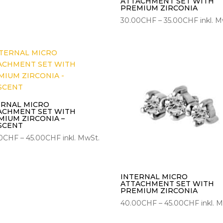
ATTACHMENT SET WITH
PREMIUM ZIRCONIA
Preiss
30.00
CHF
–
35.00
CHF
inkl. 
30.00
bis
35.00
ERNAL MICRO
ACHMENT SET WITH
MIUM ZIRCONIA –
SCENT
Preisspanne:
0
CHF
–
45.00
CHF
inkl. MwSt.
40.00CHF
bis
45.00CHF
INTERNAL MICRO
ATTACHMENT SET WITH
PREMIUM ZIRCONIA
Preiss
40.00
CHF
–
45.00
CHF
inkl. 
40.00