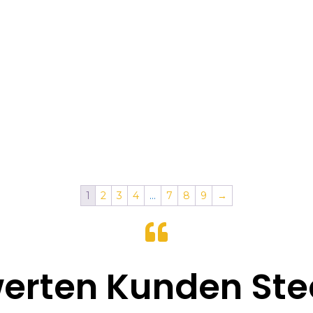
bis
45.00
1
2
3
4
…
7
8
9
→

erten Kunden St