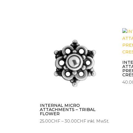
INT
ATT
PRE
CRE
40.0
INTERNAL MICRO
ATTACHMENTS – TRIBAL
FLOWER
Preisspanne:
25.00
CHF
–
30.00
CHF
inkl. MwSt.
25.00CHF