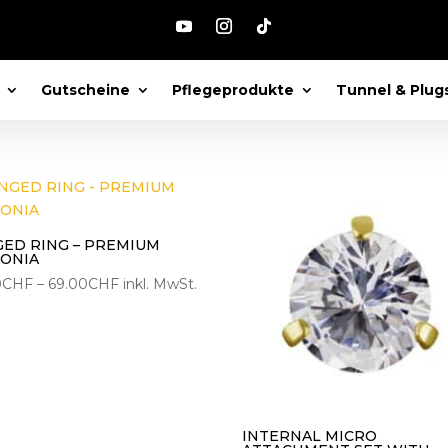
piercing“
Gutscheine
Pflegeprodukte
Tunnel & Plug
ach
eliebtheit
ortiert
GED RING – PREMIUM
CONIA
Preisspanne:
0
CHF
–
69.00
CHF
inkl. MwSt.
65.00CHF
bis
69.00CHF
INTERNAL MICRO