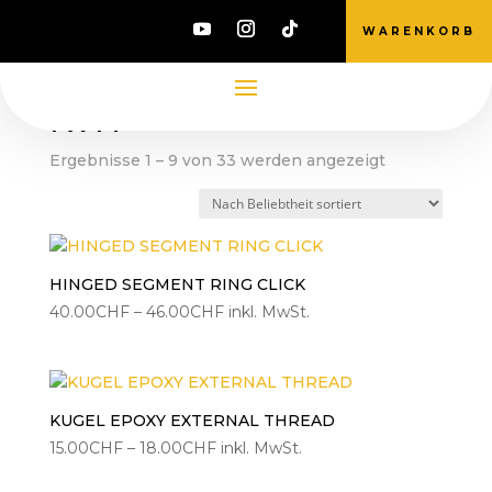
WARENKORB
Start
/ Produkte verschlagwortet mit „KVH“
KVH
Nach
Ergebnisse 1 – 9 von 33 werden angezeigt
Beliebtheit
sortiert
HINGED SEGMENT RING CLICK
Preisspanne:
40.00
CHF
–
46.00
CHF
inkl. MwSt.
40.00CHF
bis
46.00CHF
KUGEL EPOXY EXTERNAL THREAD
Preisspanne:
15.00
CHF
–
18.00
CHF
inkl. MwSt.
15.00CHF