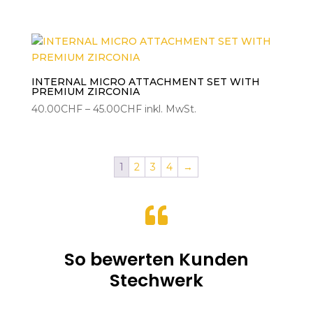
40.00CHF
bis
45.00CHF
INTERNAL MICRO ATTACHMENT SET WITH
PREMIUM ZIRCONIA
Preisspanne:
40.00
CHF
–
45.00
CHF
inkl. MwSt.
40.00CHF
bis
45.00CHF
1
2
3
4
→

So bewerten Kunden
Stechwerk