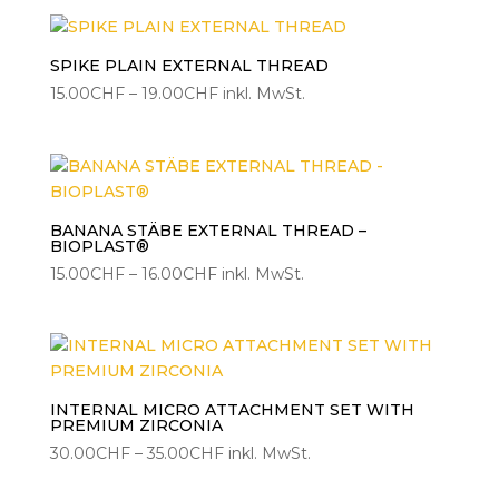
bis
18.00CHF
SPIKE PLAIN EXTERNAL THREAD
Preisspanne:
15.00
CHF
–
19.00
CHF
inkl. MwSt.
15.00CHF
bis
19.00CHF
BANANA STÄBE EXTERNAL THREAD –
BIOPLAST®
Preisspanne:
15.00
CHF
–
16.00
CHF
inkl. MwSt.
15.00CHF
bis
16.00CHF
INTERNAL MICRO ATTACHMENT SET WITH
PREMIUM ZIRCONIA
Preisspanne:
30.00
CHF
–
35.00
CHF
inkl. MwSt.
30.00CHF