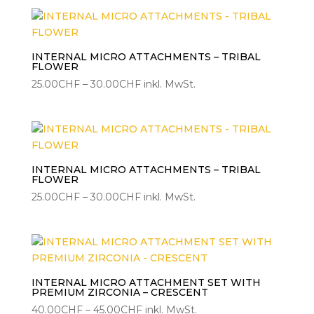
bis
35.00CHF
INTERNAL MICRO ATTACHMENTS – TRIBAL
FLOWER
Preisspanne:
25.00
CHF
–
30.00
CHF
inkl. MwSt.
25.00CHF
bis
30.00CHF
INTERNAL MICRO ATTACHMENTS – TRIBAL
FLOWER
Preisspanne:
25.00
CHF
–
30.00
CHF
inkl. MwSt.
25.00CHF
bis
30.00CHF
INTERNAL MICRO ATTACHMENT SET WITH
PREMIUM ZIRCONIA – CRESCENT
Preisspanne:
40.00
CHF
–
45.00
CHF
inkl. MwSt.