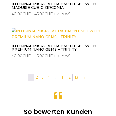
INTERNAL MICRO ATTACHMENT SET WITH
MAQUISE CUBIC ZIRCONIA
Preisspanne:
40.00
CHF
–
45.00
CHF
inkl. MwSt.
40.00CHF
bis
45.00CHF
INTERNAL MICRO ATTACHMENT SET WITH
PREMIUM NANO GEMS – TRINITY
Preisspanne:
40.00
CHF
–
45.00
CHF
inkl. MwSt.
40.00CHF
bis
45.00CHF
1
2
3
4
…
11
12
13
→

So bewerten Kunden