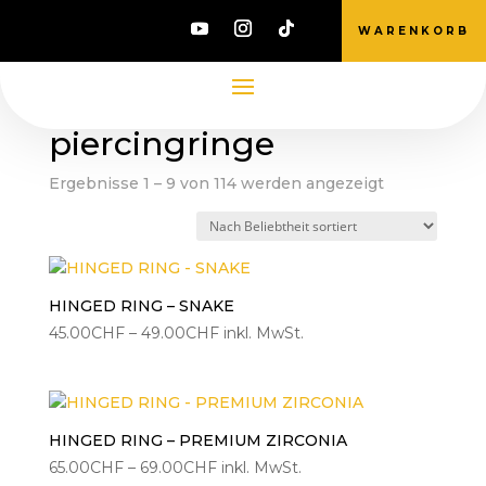
WARENKORB
Start
/ Produkte verschlagwortet mit
„piercingringe“
piercingringe
Nach
Ergebnisse 1 – 9 von 114 werden angezeigt
Beliebtheit
sortiert
HINGED RING – SNAKE
Preisspanne:
45.00
CHF
–
49.00
CHF
inkl. MwSt.
45.00CHF
bis
49.00CHF
HINGED RING – PREMIUM ZIRCONIA
Preisspanne:
65.00
CHF
–
69.00
CHF
inkl. MwSt.