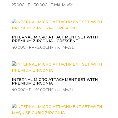
Preisspanne:
25.00
CHF
–
30.00
CHF
inkl. MwSt.
25.00CHF
bis
30.00CHF
INTERNAL MICRO ATTACHMENT SET WITH
PREMIUM ZIRCONIA – CRESCENT
Preisspanne:
40.00
CHF
–
45.00
CHF
inkl. MwSt.
40.00CHF
bis
45.00CHF
INTERNAL MICRO ATTACHMENT SET WITH
PREMIUM ZIRCONIA
Preisspanne:
40.00
CHF
–
45.00
CHF
inkl. MwSt.
40.00CHF
bis
45.00CHF