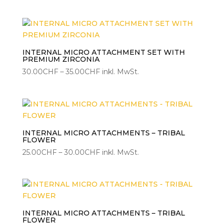
65.00CHF
bis
69.00CHF
INTERNAL MICRO ATTACHMENT SET WITH
PREMIUM ZIRCONIA
Preisspanne:
30.00
CHF
–
35.00
CHF
inkl. MwSt.
30.00CHF
bis
35.00CHF
INTERNAL MICRO ATTACHMENTS – TRIBAL
FLOWER
Preisspanne:
25.00
CHF
–
30.00
CHF
inkl. MwSt.
25.00CHF
bis
30.00CHF
INTERNAL MICRO ATTACHMENTS – TRIBAL
FLOWER