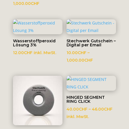
Preisspanne:
1,000.00
CHF
10.00CHF
bis
1,000.00CHF
Wasserstoffperoxid
Stechwerk Gutschein –
Lösung 3%
Digital per Email
12.00
CHF
inkl. MwSt.
10.00
CHF
–
Preisspanne:
1,000.00
CHF
10.00CHF
bis
1,000.00CHF
HINGED SEGMENT
RING CLICK
Preissp
40.00
CHF
–
46.00
CHF
40.00C
inkl. MwSt.
bis