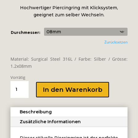
Hochwertiger Piercingring mit Klicksystem,
geeignet zum selber Wechseln.
Durchmesser:
Zurücksetzen
Material: Surgical Steel 316L / Farbe: Silber / Grösse:
1.2x08mm
Vorrätig
HINGED
In den Warenkorb
RING
-
CROSS
Beschreibung
Menge
Zusätzliche Informationen