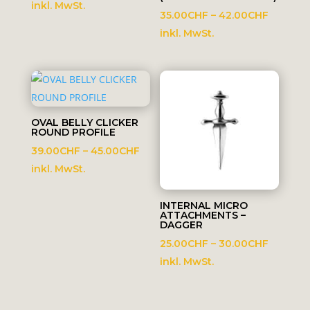
10.00CHF
inkl. MwSt.
Preissp
35.00
CHF
–
42.00
CHF
bis
35.00C
inkl. MwSt.
13.00CHF
bis
42.00C
OVAL BELLY CLICKER
ROUND PROFILE
Preisspanne:
39.00
CHF
–
45.00
CHF
39.00CHF
inkl. MwSt.
bis
45.00CHF
INTERNAL MICRO
ATTACHMENTS –
DAGGER
Preissp
25.00
CHF
–
30.00
CHF
25.00C
inkl. MwSt.
bis
30.00C