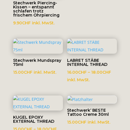
46.00C
Stechwerk Piercing-
Kissen – entspannt
schlafen trotz
frischem Ohrpiercing
9.90
CHF
inkl. MwSt.
Stechwerk Mundspray
LABRET STÄBE
75ml
INTERNAL THREAD
Preisspa
15.00
CHF
inkl. MwSt.
16.00
CHF
–
18.00
CHF
16.00CH
inkl. MwSt.
bis
18.00CH
Stechwerk‘ BESTE
Tattoo Creme 30ml
KUGEL EPOXY
EXTERNAL THREAD
15.00
CHF
inkl. MwSt.
Preisspanne:
15.00
CHF
–
18.00
CHF