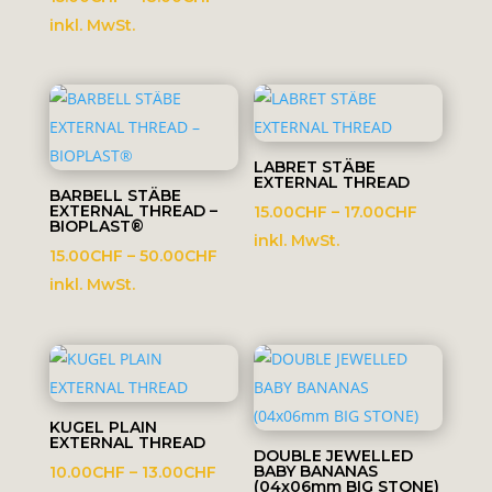
15.00CHF
inkl. MwSt.
bis
18.00CHF
LABRET STÄBE
EXTERNAL THREAD
BARBELL STÄBE
EXTERNAL THREAD –
Preisspa
15.00
CHF
–
17.00
CHF
BIOPLAST®
15.00CHF
inkl. MwSt.
Preisspanne:
15.00
CHF
–
50.00
CHF
bis
15.00CHF
inkl. MwSt.
17.00CHF
bis
50.00CHF
KUGEL PLAIN
EXTERNAL THREAD
DOUBLE JEWELLED
Preisspanne:
BABY BANANAS
10.00
CHF
–
13.00
CHF
(04x06mm BIG STONE)