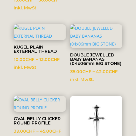
bis
15.00CHF
inkl. MwSt.
17.00CHF
bis
50.00CHF
KUGEL PLAIN
EXTERNAL THREAD
DOUBLE JEWELLED
Preisspanne:
BABY BANANAS
10.00
CHF
–
13.00
CHF
(04x06mm BIG STONE)
10.00CHF
inkl. MwSt.
Preissp
35.00
CHF
–
42.00
CHF
bis
35.00C
inkl. MwSt.
13.00CHF
bis
42.00C
OVAL BELLY CLICKER
ROUND PROFILE
Preisspanne:
39.00
CHF
–
45.00
CHF