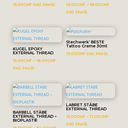
Preisspa
15.00
CHF
inkl. MwSt.
16.00
CHF
–
18.00
CHF
16.00CH
inkl. MwSt.
bis
18.00CH
Stechwerk‘ BESTE
Tattoo Creme 30ml
KUGEL EPOXY
EXTERNAL THREAD
15.00
CHF
inkl. MwSt.
Preisspanne:
15.00
CHF
–
18.00
CHF
15.00CHF
inkl. MwSt.
bis
18.00CHF
LABRET STÄBE
EXTERNAL THREAD
BARBELL STÄBE
EXTERNAL THREAD –
Preisspa
15.00
CHF
–
17.00
CHF
BIOPLAST®
15.00CHF
inkl. MwSt.
Preisspanne:
15.00
CHF
–
50.00
CHF