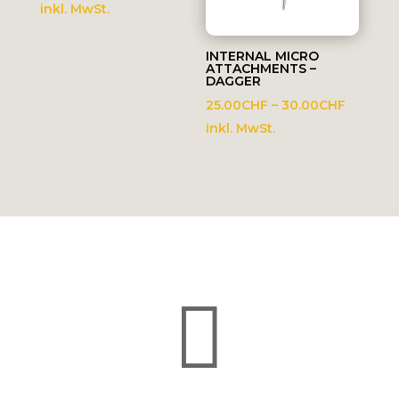
39.00CHF
inkl. MwSt.
bis
45.00CHF
INTERNAL MICRO
ATTACHMENTS –
DAGGER
Preissp
25.00
CHF
–
30.00
CHF
25.00C
inkl. MwSt.
bis
30.00C
