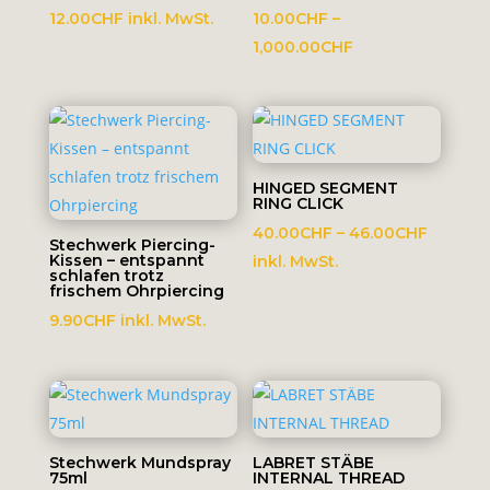
12.00
CHF
inkl. MwSt.
10.00
CHF
–
Preisspanne:
1,000.00
CHF
10.00CHF
bis
1,000.00CHF
HINGED SEGMENT
RING CLICK
Preissp
40.00
CHF
–
46.00
CHF
Stechwerk Piercing-
Kissen – entspannt
40.00C
inkl. MwSt.
schlafen trotz
bis
frischem Ohrpiercing
46.00C
9.90
CHF
inkl. MwSt.
Stechwerk Mundspray
LABRET STÄBE
75ml
INTERNAL THREAD